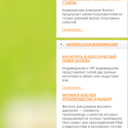
СТАВОК
Букмекерская компания Фонбет
предлагает своим пользователям не
только широкий выбор спортивных
событий
Подробнее...
ИНТЕРЕСНАЯ ИНФОРМАЦИЯ
КАК ИГРАТЬ В КЛАССИЧЕСКИЙ
ПОКЕР ОНЛАЙН
Индивидуалки и VIP индивидуалки
представляют собой две разные
категории в сфере секс-индустрии
или
Подробнее...
ФИТИНГИ ДЛЯ РВД
(ПРЕИМУЩЕСТВА И ВЫБОР)
Фитинги для рукавов высокого
давления — элементы
трубопровода, к качеству которых
предъявляются особые требования.
Они служат для присоединения РВД
к гидросистеме и регулируют потоки