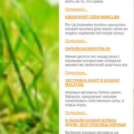
взять не то, что нужно.
Подробнее...
KIBERSPORT ÜZRƏ MƏRCLƏR
Pin Up bukmeker kontoru oyunçulara
müxtəlif oyunlara giriş imkanı verən ən
məşhur saytlardan biri hesab olunur.
Подробнее...
ОНЛАЙН КАЗИНО PIN-UP
Менее десяти лет назад залы с
игровыми аппаратами собирали
множество любителей азартных игр.
Подробнее...
ЭКСТРИМ И АЗАРТ В КАЗИНО
MALAYSIA
Игровые автоматы Online casino
Malaysia, предлагают игрокам
попробовать собственные силы, в
новых играх.
Подробнее...
В ОНЛАЙН КАЗИНО ВУЛКАН
УДАЧИ - ВСЕ СПОСОБЫ ХОРОШИ
Выбирая игровые автоматы на