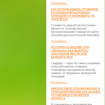
Подробнее...
КАК ИСПОЛЬЗОВАТЬ ПРОМОКОД
НА АВИАБИЛЕТЫ ПОБЕДА
КУПИБИЛЕТ И ЭКОНОМИТЬ НА
ПЕРЕЛЁТАХ
Стоимость перелётов постоянно
меняется, поэтому многие
путешественники стараются найти
способы дополнительной экономии.
Подробнее...
РЕСТОРАН В МОСКВЕ ДЛЯ
СВАДЬБЫ: КАК ВЫБРАТЬ
ИДЕАЛЬНОЕ МЕСТО ДЛЯ
ВАЖНОГО ДНЯ
Свадьба — одно из самых значимых
событий в жизни, и именно
атмосфера праздника во многом
зависит от правильно выбранной
площадки.
Подробнее...
ФИНАНСОВОЕ ПЛАНИРОВАНИЕ И
ПРОГНОЗИРОВАНИЕ КАК ОСНОВА
УСТОЙЧИВОГО РАЗВИТИЯ
БИЗНЕСА
В современных экономических