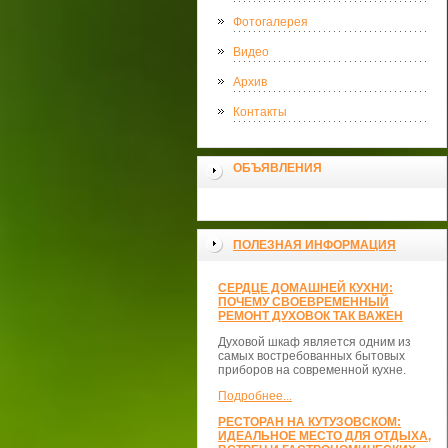
Фотогалерея
Видео
Архив
Контакты
ОБЪЯВЛЕНИЯ
ПОЛЕЗНАЯ ИНФОРМАЦИЯ
СЕРДЦЕ ДОМАШНЕЙ КУХНИ:
ПОЧЕМУ СВОЕВРЕМЕННЫЙ
РЕМОНТ ДУХОВОК ТАК ВАЖЕН
Духовой шкаф является одним из
самых востребованных бытовых
приборов на современной кухне.
Подробнее...
РЕСТОРАН НА КУТУЗОВСКОМ:
ИДЕАЛЬНОЕ МЕСТО ДЛЯ ОТДЫХА,