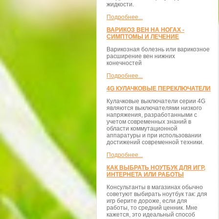
жидкости.
Подробнее...
ВАРИКОЗ ВЕН НА НОГАХ -
СИМПТОМЫ И ЛЕЧЕНИЕ
Варикозная болезнь или варикозное
расширение вен нижних
конечностей
Подробнее...
4G КУЛАЧКОВЫЕ ПЕРЕКЛЮЧАТЕЛИ
Кулачковые выключатели серии 4G
являются выключателями низкого
напряжения, разработанными с
учетом современных знаний в
области коммутационной
аппаратуры и при использовании
достижений современной техники.
Подробнее...
КАК ВЫБРАТЬ НОУТБУК ДЛЯ ИГР,
ИНТЕРНЕТА ИЛИ РАБОТЫ
Консультанты в магазинах обычно
советуют выбирать ноутбук так: для
игр берите дороже, если для
работы, то средний ценник. Мне
кажется, это идеальный способ