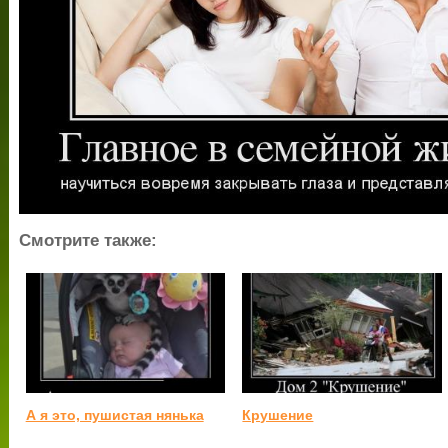
Смотрите также:
А я это, пушистая нянька
Крушение