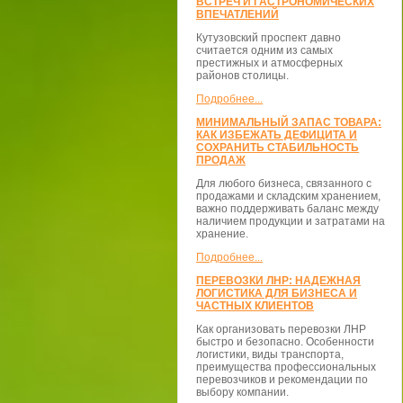
ВСТРЕЧ И ГАСТРОНОМИЧЕСКИХ
ВПЕЧАТЛЕНИЙ
Кутузовский проспект давно
считается одним из самых
престижных и атмосферных
районов столицы.
Подробнее...
МИНИМАЛЬНЫЙ ЗАПАС ТОВАРА:
КАК ИЗБЕЖАТЬ ДЕФИЦИТА И
СОХРАНИТЬ СТАБИЛЬНОСТЬ
ПРОДАЖ
Для любого бизнеса, связанного с
продажами и складским хранением,
важно поддерживать баланс между
наличием продукции и затратами на
хранение.
Подробнее...
ПЕРЕВОЗКИ ЛНР: НАДЕЖНАЯ
ЛОГИСТИКА ДЛЯ БИЗНЕСА И
ЧАСТНЫХ КЛИЕНТОВ
Как организовать перевозки ЛНР
быстро и безопасно. Особенности
логистики, виды транспорта,
преимущества профессиональных
перевозчиков и рекомендации по
выбору компании.