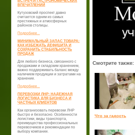
ВСТРЕЧ И ГАСТРОНОМИЧЕСКИХ
ВПЕЧАТЛЕНИЙ
Кутузовский проспект давно
считается одним из самых
престижных и атмосферных
районов столицы.
Подробнее...
МИНИМАЛЬНЫЙ ЗАПАС ТОВАРА:
КАК ИЗБЕЖАТЬ ДЕФИЦИТА И
СОХРАНИТЬ СТАБИЛЬНОСТЬ
ПРОДАЖ
Для любого бизнеса, связанного с
Смотрите также:
продажами и складским хранением,
важно поддерживать баланс между
наличием продукции и затратами на
хранение.
Подробнее...
ПЕРЕВОЗКИ ЛНР: НАДЕЖНАЯ
ЛОГИСТИКА ДЛЯ БИЗНЕСА И
ЧАСТНЫХ КЛИЕНТОВ
Как организовать перевозки ЛНР
быстро и безопасно. Особенности
Что за гадость
логистики, виды транспорта,
преимущества профессиональных
перевозчиков и рекомендации по
выбору компании.