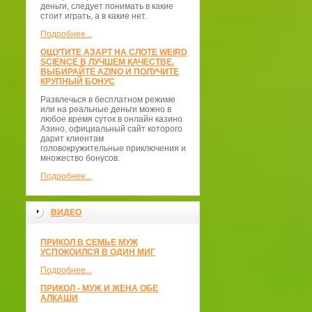
деньги, следует понимать в какие
стоит играть, а в какие нет.
Подробнее...
ОЩУТИТЕ АЗАРТ НА СЛОТЕ WEIRD
SCIENCE В ЛУЧШЕМ КАЧЕСТВЕ.
ВЫБИРАЙТЕ AZINO И ПОЛУЧИТЕ
КРУПНЫЙ БОНУС
Развлечься в бесплатном режиме
или на реальные деньги можно в
любое время суток в онлайн казино
Азино, официальный сайт которого
дарит клиентам
головокружительные приключения и
множество бонусов.
Подробнее...
ВИДЕО
ПРИКОЛ В СЕМЬЕ МУЖ
УСПОКОИЛСЯ В ОДИН МИГ
Подробнее...
ПРИКОЛ - МУЖ И ЖЕНА ОБЕ
АЛКАШИ