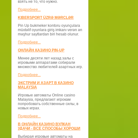
взять не то, что нужно.
Подробнее...
KIBERSPORT ÜZRƏ MƏRCLƏR
Pin Up bukmeker kontoru oyunçulara
müxtəlif oyunlara giriş imkanı verən ən
məşhur saytlardan biri hesab olunur.
Подробнее...
ОНЛАЙН КАЗИНО PIN-UP
Менее десяти лет назад залы с
игровыми аппаратами собирали
множество любителей азартных игр.
Подробнее...
ЭКСТРИМ И АЗАРТ В КАЗИНО
MALAYSIA
Игровые автоматы Online casino
Malaysia, предлагают игрокам
попробовать собственные силы, в
новых играх.
Подробнее...
В ОНЛАЙН КАЗИНО ВУЛКАН
УДАЧИ - ВСЕ СПОСОБЫ ХОРОШИ
Выбирая игровые автоматы на