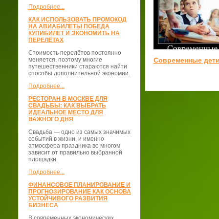
Подробнее...
КАК ИСПОЛЬЗОВАТЬ ПРОМОКОД
НА АВИАБИЛЕТЫ ПОБЕДА
КУПИБИЛЕТ И ЭКОНОМИТЬ НА
ПЕРЕЛЁТАХ
Стоимость перелётов постоянно
меняется, поэтому многие
Современные дет
путешественники стараются найти
способы дополнительной экономии.
Подробнее...
РЕСТОРАН В МОСКВЕ ДЛЯ
СВАДЬБЫ: КАК ВЫБРАТЬ
ИДЕАЛЬНОЕ МЕСТО ДЛЯ
ВАЖНОГО ДНЯ
Свадьба — одно из самых значимых
событий в жизни, и именно
атмосфера праздника во многом
зависит от правильно выбранной
площадки.
Подробнее...
ФИНАНСОВОЕ ПЛАНИРОВАНИЕ И
ПРОГНОЗИРОВАНИЕ КАК ОСНОВА
УСТОЙЧИВОГО РАЗВИТИЯ
БИЗНЕСА
В современных экономических