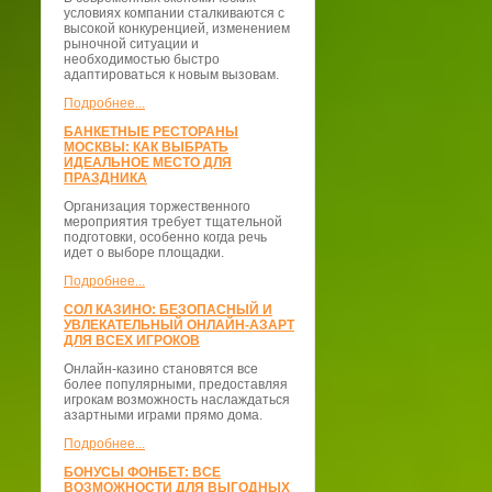
условиях компании сталкиваются с
высокой конкуренцией, изменением
рыночной ситуации и
необходимостью быстро
адаптироваться к новым вызовам.
Подробнее...
БАНКЕТНЫЕ РЕСТОРАНЫ
МОСКВЫ: КАК ВЫБРАТЬ
ИДЕАЛЬНОЕ МЕСТО ДЛЯ
ПРАЗДНИКА
Организация торжественного
мероприятия требует тщательной
подготовки, особенно когда речь
идет о выборе площадки.
Подробнее...
СОЛ КАЗИНО: БЕЗОПАСНЫЙ И
УВЛЕКАТЕЛЬНЫЙ ОНЛАЙН-АЗАРТ
ДЛЯ ВСЕХ ИГРОКОВ
Онлайн-казино становятся все
более популярными, предоставляя
игрокам возможность наслаждаться
азартными играми прямо дома.
Подробнее...
БОНУСЫ ФОНБЕТ: ВСЕ
ВОЗМОЖНОСТИ ДЛЯ ВЫГОДНЫХ