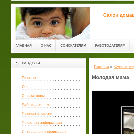
Салон домаш
ГЛАВНАЯ
О НАС
СОИСКАТЕЛЯМ
РАБОТОДАТЕЛЯМ
РАЗДЕЛЫ
Главная
»
Фотогале
Молодая мама
Главная
О нас
Соискателям
Работодателям
Горячие вакансии
Полезная информация
Интересная информация