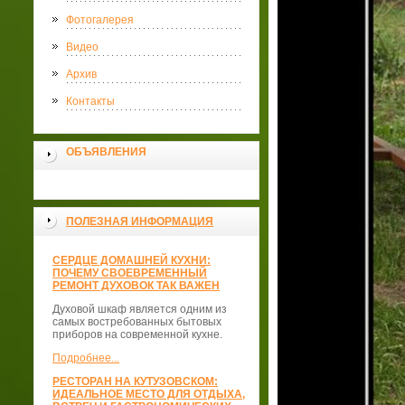
Фотогалерея
Видео
Архив
Контакты
ОБЪЯВЛЕНИЯ
ПОЛЕЗНАЯ ИНФОРМАЦИЯ
СЕРДЦЕ ДОМАШНЕЙ КУХНИ:
ПОЧЕМУ СВОЕВРЕМЕННЫЙ
РЕМОНТ ДУХОВОК ТАК ВАЖЕН
Духовой шкаф является одним из
самых востребованных бытовых
приборов на современной кухне.
Подробнее...
РЕСТОРАН НА КУТУЗОВСКОМ:
ИДЕАЛЬНОЕ МЕСТО ДЛЯ ОТДЫХА,