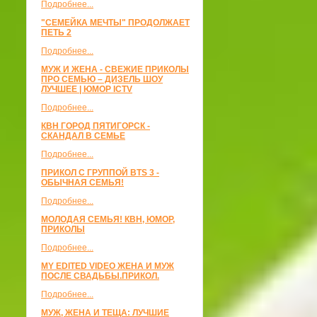
Подробнее...
"СЕМЕЙКА МЕЧТЫ" ПРОДОЛЖАЕТ
ПЕТЬ 2
Подробнее...
МУЖ И ЖЕНА - СВЕЖИЕ ПРИКОЛЫ
ПРО СЕМЬЮ – ДИЗЕЛЬ ШОУ
ЛУЧШЕЕ | ЮМОР ICTV
Подробнее...
КВН ГОРОД ПЯТИГОРСК -
СКАНДАЛ В СЕМЬЕ
Подробнее...
ПРИКОЛ С ГРУППОЙ BTS 3 -
ОБЫЧНАЯ СЕМЬЯ!
Подробнее...
МОЛОДАЯ СЕМЬЯ! КВН, ЮМОР,
ПРИКОЛЫ
Подробнее...
MY EDITED VIDEO ЖЕНА И МУЖ
ПОСЛЕ СВАДЬБЫ.ПРИКОЛ.
Подробнее...
МУЖ, ЖЕНА И ТЕЩА: ЛУЧШИЕ