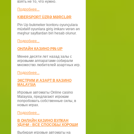
взять не то, что нужно.
Подробнее...
KIBERSPORT ÜZRƏ MƏRCLƏR
Pin Up bukmeker kontoru oyunçulara
müxtəlif oyunlara giriş imkanı verən ən
məşhur saytlardan biri hesab olunur.
Подробнее...
ОНЛАЙН КАЗИНО PIN-UP
Менее десяти лет назад залы с
игровыми аппаратами собирали
множество любителей азартных игр.
Подробнее...
ЭКСТРИМ И АЗАРТ В КАЗИНО
MALAYSIA
Игровые автоматы Online casino
Malaysia, предлагают игрокам
попробовать собственные силы, в
новых играх.
Подробнее...
В ОНЛАЙН КАЗИНО ВУЛКАН
УДАЧИ - ВСЕ СПОСОБЫ ХОРОШИ
Выбирая игровые автоматы на