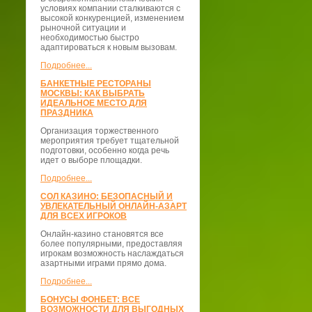
условиях компании сталкиваются с
высокой конкуренцией, изменением
рыночной ситуации и
необходимостью быстро
адаптироваться к новым вызовам.
Подробнее...
БАНКЕТНЫЕ РЕСТОРАНЫ
МОСКВЫ: КАК ВЫБРАТЬ
ИДЕАЛЬНОЕ МЕСТО ДЛЯ
ПРАЗДНИКА
Организация торжественного
мероприятия требует тщательной
подготовки, особенно когда речь
идет о выборе площадки.
Подробнее...
СОЛ КАЗИНО: БЕЗОПАСНЫЙ И
УВЛЕКАТЕЛЬНЫЙ ОНЛАЙН-АЗАРТ
ДЛЯ ВСЕХ ИГРОКОВ
Онлайн-казино становятся все
более популярными, предоставляя
игрокам возможность наслаждаться
азартными играми прямо дома.
Подробнее...
БОНУСЫ ФОНБЕТ: ВСЕ
ВОЗМОЖНОСТИ ДЛЯ ВЫГОДНЫХ