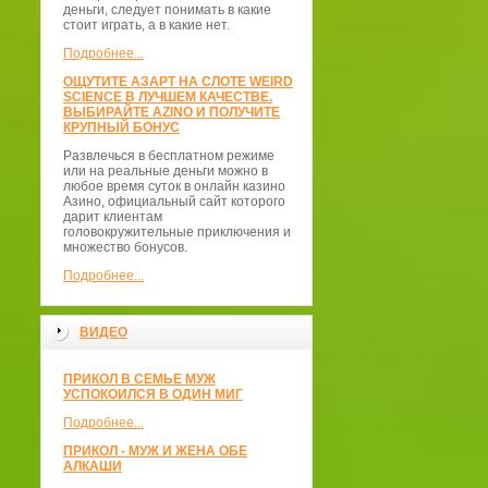
деньги, следует понимать в какие
стоит играть, а в какие нет.
Подробнее...
ОЩУТИТЕ АЗАРТ НА СЛОТЕ WEIRD
SCIENCE В ЛУЧШЕМ КАЧЕСТВЕ.
ВЫБИРАЙТЕ AZINO И ПОЛУЧИТЕ
КРУПНЫЙ БОНУС
Развлечься в бесплатном режиме
или на реальные деньги можно в
любое время суток в онлайн казино
Азино, официальный сайт которого
дарит клиентам
головокружительные приключения и
множество бонусов.
Подробнее...
ВИДЕО
ПРИКОЛ В СЕМЬЕ МУЖ
УСПОКОИЛСЯ В ОДИН МИГ
Подробнее...
ПРИКОЛ - МУЖ И ЖЕНА ОБЕ
АЛКАШИ