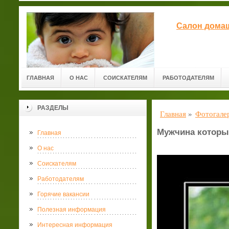
Салон домаш
ГЛАВНАЯ
О НАС
СОИСКАТЕЛЯМ
РАБОТОДАТЕЛЯМ
РАЗДЕЛЫ
Главная
»
Фотогале
Мужчина которы
Главная
О нас
Соискателям
Работодателям
Горячие вакансии
Полезная информация
Интересная информация