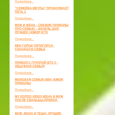
Подробнее...
"СЕМЕЙКА МЕЧТЫ" ПРОДОЛЖАЕТ
ПЕТЬ 2
Подробнее...
МУЖ И ЖЕНА - СВЕЖИЕ ПРИКОЛЫ
ПРО СЕМЬЮ – ДИЗЕЛЬ ШОУ
ЛУЧШЕЕ | ЮМОР ICTV
Подробнее...
КВН ГОРОД ПЯТИГОРСК -
СКАНДАЛ В СЕМЬЕ
Подробнее...
ПРИКОЛ С ГРУППОЙ BTS 3 -
ОБЫЧНАЯ СЕМЬЯ!
Подробнее...
МОЛОДАЯ СЕМЬЯ! КВН, ЮМОР,
ПРИКОЛЫ
Подробнее...
MY EDITED VIDEO ЖЕНА И МУЖ
ПОСЛЕ СВАДЬБЫ.ПРИКОЛ.
Подробнее...
МУЖ, ЖЕНА И ТЕЩА: ЛУЧШИЕ