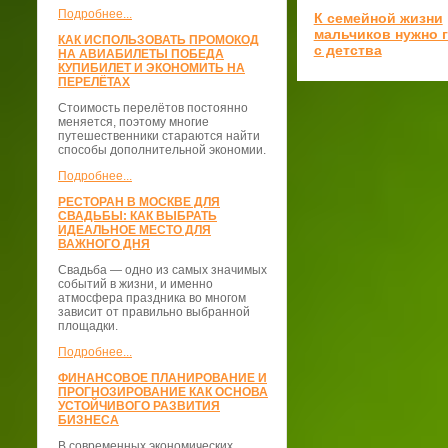
Подробнее...
К семейной жизни
мальчиков нужно 
КАК ИСПОЛЬЗОВАТЬ ПРОМОКОД
с детства
НА АВИАБИЛЕТЫ ПОБЕДА
КУПИБИЛЕТ И ЭКОНОМИТЬ НА
ПЕРЕЛЁТАХ
Стоимость перелётов постоянно
меняется, поэтому многие
путешественники стараются найти
способы дополнительной экономии.
Подробнее...
РЕСТОРАН В МОСКВЕ ДЛЯ
СВАДЬБЫ: КАК ВЫБРАТЬ
ИДЕАЛЬНОЕ МЕСТО ДЛЯ
ВАЖНОГО ДНЯ
Свадьба — одно из самых значимых
событий в жизни, и именно
атмосфера праздника во многом
зависит от правильно выбранной
площадки.
Подробнее...
ФИНАНСОВОЕ ПЛАНИРОВАНИЕ И
ПРОГНОЗИРОВАНИЕ КАК ОСНОВА
УСТОЙЧИВОГО РАЗВИТИЯ
БИЗНЕСА
В современных экономических