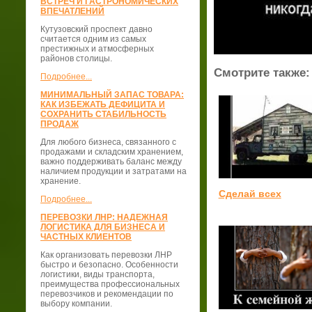
ВСТРЕЧ И ГАСТРОНОМИЧЕСКИХ
ВПЕЧАТЛЕНИЙ
Кутузовский проспект давно
считается одним из самых
престижных и атмосферных
районов столицы.
Смотрите также:
Подробнее...
МИНИМАЛЬНЫЙ ЗАПАС ТОВАРА:
КАК ИЗБЕЖАТЬ ДЕФИЦИТА И
СОХРАНИТЬ СТАБИЛЬНОСТЬ
ПРОДАЖ
Для любого бизнеса, связанного с
продажами и складским хранением,
важно поддерживать баланс между
наличием продукции и затратами на
хранение.
Сделай всех
Подробнее...
ПЕРЕВОЗКИ ЛНР: НАДЕЖНАЯ
ЛОГИСТИКА ДЛЯ БИЗНЕСА И
ЧАСТНЫХ КЛИЕНТОВ
Как организовать перевозки ЛНР
быстро и безопасно. Особенности
логистики, виды транспорта,
преимущества профессиональных
перевозчиков и рекомендации по
выбору компании.