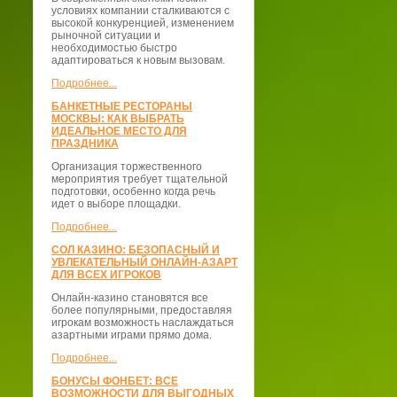
условиях компании сталкиваются с
высокой конкуренцией, изменением
рыночной ситуации и
необходимостью быстро
адаптироваться к новым вызовам.
Подробнее...
БАНКЕТНЫЕ РЕСТОРАНЫ
МОСКВЫ: КАК ВЫБРАТЬ
ИДЕАЛЬНОЕ МЕСТО ДЛЯ
ПРАЗДНИКА
Организация торжественного
мероприятия требует тщательной
подготовки, особенно когда речь
идет о выборе площадки.
Подробнее...
СОЛ КАЗИНО: БЕЗОПАСНЫЙ И
УВЛЕКАТЕЛЬНЫЙ ОНЛАЙН-АЗАРТ
ДЛЯ ВСЕХ ИГРОКОВ
Онлайн-казино становятся все
более популярными, предоставляя
игрокам возможность наслаждаться
азартными играми прямо дома.
Подробнее...
БОНУСЫ ФОНБЕТ: ВСЕ
ВОЗМОЖНОСТИ ДЛЯ ВЫГОДНЫХ