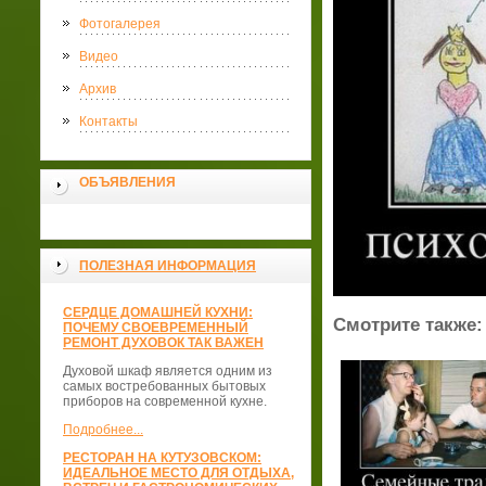
Фотогалерея
Видео
Архив
Контакты
ОБЪЯВЛЕНИЯ
ПОЛЕЗНАЯ ИНФОРМАЦИЯ
СЕРДЦЕ ДОМАШНЕЙ КУХНИ:
Смотрите также:
ПОЧЕМУ СВОЕВРЕМЕННЫЙ
РЕМОНТ ДУХОВОК ТАК ВАЖЕН
Духовой шкаф является одним из
самых востребованных бытовых
приборов на современной кухне.
Подробнее...
РЕСТОРАН НА КУТУЗОВСКОМ:
ИДЕАЛЬНОЕ МЕСТО ДЛЯ ОТДЫХА,