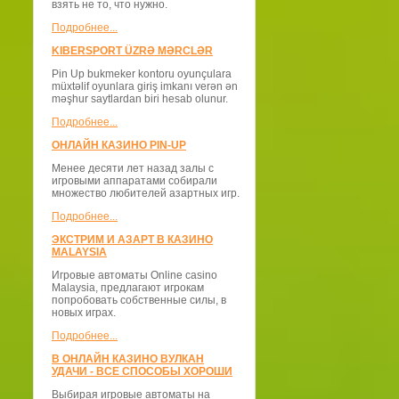
взять не то, что нужно.
Подробнее...
KIBERSPORT ÜZRƏ MƏRCLƏR
Pin Up bukmeker kontoru oyunçulara
müxtəlif oyunlara giriş imkanı verən ən
məşhur saytlardan biri hesab olunur.
Подробнее...
ОНЛАЙН КАЗИНО PIN-UP
Менее десяти лет назад залы с
игровыми аппаратами собирали
множество любителей азартных игр.
Подробнее...
ЭКСТРИМ И АЗАРТ В КАЗИНО
MALAYSIA
Игровые автоматы Online casino
Malaysia, предлагают игрокам
попробовать собственные силы, в
новых играх.
Подробнее...
В ОНЛАЙН КАЗИНО ВУЛКАН
УДАЧИ - ВСЕ СПОСОБЫ ХОРОШИ
Выбирая игровые автоматы на