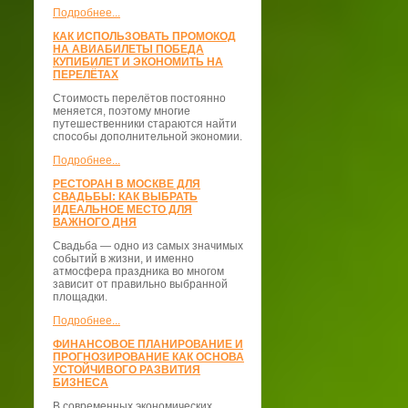
Подробнее...
КАК ИСПОЛЬЗОВАТЬ ПРОМОКОД
НА АВИАБИЛЕТЫ ПОБЕДА
КУПИБИЛЕТ И ЭКОНОМИТЬ НА
ПЕРЕЛЁТАХ
Стоимость перелётов постоянно
меняется, поэтому многие
путешественники стараются найти
способы дополнительной экономии.
Подробнее...
РЕСТОРАН В МОСКВЕ ДЛЯ
СВАДЬБЫ: КАК ВЫБРАТЬ
ИДЕАЛЬНОЕ МЕСТО ДЛЯ
ВАЖНОГО ДНЯ
Свадьба — одно из самых значимых
событий в жизни, и именно
атмосфера праздника во многом
зависит от правильно выбранной
площадки.
Подробнее...
ФИНАНСОВОЕ ПЛАНИРОВАНИЕ И
ПРОГНОЗИРОВАНИЕ КАК ОСНОВА
УСТОЙЧИВОГО РАЗВИТИЯ
БИЗНЕСА
В современных экономических