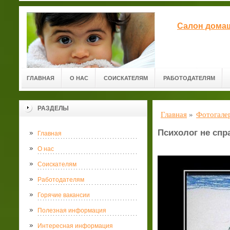
Салон домаш
ГЛАВНАЯ
О НАС
СОИСКАТЕЛЯМ
РАБОТОДАТЕЛЯМ
РАЗДЕЛЫ
Главная
»
Фотогале
Психолог не спр
Главная
О нас
Соискателям
Работодателям
Горячие вакансии
Полезная информация
Интересная информация