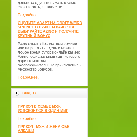
деньги, следует понимать в какие
стоит играть, а в какие нет.
Подробнее...
ОЩУТИТЕ АЗАРТ НА СЛОТЕ WEIRD
SCIENCE В ЛУЧШЕМ КАЧЕСТВЕ.
ВЫБИРАЙТЕ AZINO И ПОЛУЧИТЕ
КРУПНЫЙ БОНУС
Развлечься в бесплатном режиме
или на реальные деньги можно в
любое время суток в онлайн казино
Азино, официальный сайт которого
дарит клиентам
головокружительные приключения и
множество бонусов.
Подробнее...
ВИДЕО
ПРИКОЛ В СЕМЬЕ МУЖ
УСПОКОИЛСЯ В ОДИН МИГ
Подробнее...
ПРИКОЛ - МУЖ И ЖЕНА ОБЕ
АЛКАШИ