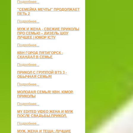
Подробнее...
"СЕМЕЙКА МЕЧТЫ" ПРОДОЛЖАЕТ
ПЕТЬ 2
Подробнее...
МУЖ И ЖЕНА - СВЕЖИЕ ПРИКОЛЫ
ПРО СЕМЬЮ – ДИЗЕЛЬ ШОУ
ЛУЧШЕЕ | ЮМОР ICTV
Подробнее...
КВН ГОРОД ПЯТИГОРСК -
СКАНДАЛ В СЕМЬЕ
Подробнее...
ПРИКОЛ С ГРУППОЙ BTS 3 -
ОБЫЧНАЯ СЕМЬЯ!
Подробнее...
МОЛОДАЯ СЕМЬЯ! КВН, ЮМОР,
ПРИКОЛЫ
Подробнее...
MY EDITED VIDEO ЖЕНА И МУЖ
ПОСЛЕ СВАДЬБЫ.ПРИКОЛ.
Подробнее...
МУЖ, ЖЕНА И ТЕЩА: ЛУЧШИЕ