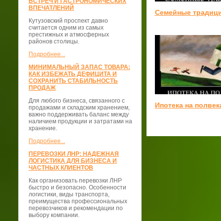
ВСТРЕЧ И ГАСТРОНОМИЧЕСКИХ
ВПЕЧАТЛЕНИЙ
Семейные традиц
Кутузовский проспект давно
считается одним из самых
престижных и атмосферных
районов столицы.
Подробнее...
МИНИМАЛЬНЫЙ ЗАПАС ТОВАРА:
КАК ИЗБЕЖАТЬ ДЕФИЦИТА И
СОХРАНИТЬ СТАБИЛЬНОСТЬ
ПРОДАЖ
Для любого бизнеса, связанного с
Ипотека на полвек
продажами и складским хранением,
важно поддерживать баланс между
наличием продукции и затратами на
хранение.
Подробнее...
ПЕРЕВОЗКИ ЛНР: НАДЕЖНАЯ
ЛОГИСТИКА ДЛЯ БИЗНЕСА И
ЧАСТНЫХ КЛИЕНТОВ
Как организовать перевозки ЛНР
быстро и безопасно. Особенности
логистики, виды транспорта,
преимущества профессиональных
перевозчиков и рекомендации по
выбору компании.