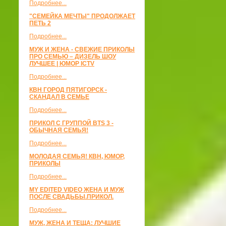
Подробнее...
"СЕМЕЙКА МЕЧТЫ" ПРОДОЛЖАЕТ
ПЕТЬ 2
Подробнее...
МУЖ И ЖЕНА - СВЕЖИЕ ПРИКОЛЫ
ПРО СЕМЬЮ – ДИЗЕЛЬ ШОУ
ЛУЧШЕЕ | ЮМОР ICTV
Подробнее...
КВН ГОРОД ПЯТИГОРСК -
СКАНДАЛ В СЕМЬЕ
Подробнее...
ПРИКОЛ С ГРУППОЙ BTS 3 -
ОБЫЧНАЯ СЕМЬЯ!
Подробнее...
МОЛОДАЯ СЕМЬЯ! КВН, ЮМОР,
ПРИКОЛЫ
Подробнее...
MY EDITED VIDEO ЖЕНА И МУЖ
ПОСЛЕ СВАДЬБЫ.ПРИКОЛ.
Подробнее...
МУЖ, ЖЕНА И ТЕЩА: ЛУЧШИЕ