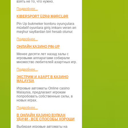
взять не то, что нужно.
Подробнее...
KIBERSPORT ÜZRƏ MƏRCLƏR
Pin Up bukmeker kontoru oyunçulara
müxtəlif oyunlara giriş imkanı verən ən
məşhur saytlardan biri hesab olunur.
Подробнее...
ОНЛАЙН КАЗИНО PIN-UP
Менее десяти лет назад залы с
игровыми аппаратами собирали
множество любителей азартных игр.
Подробнее...
ЭКСТРИМ И АЗАРТ В КАЗИНО
MALAYSIA
Игровые автоматы Online casino
Malaysia, предлагают игрокам
попробовать собственные силы, в
новых играх.
Подробнее...
В ОНЛАЙН КАЗИНО ВУЛКАН
УДАЧИ - ВСЕ СПОСОБЫ ХОРОШИ
Выбирая игровые автоматы на