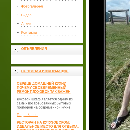
Фотогалерея
Видео
Архив
Контакты
ОБЪЯВЛЕНИЯ
ПОЛЕЗНАЯ ИНФОРМАЦИЯ
СЕРДЦЕ ДОМАШНЕЙ КУХНИ:
ПОЧЕМУ СВОЕВРЕМЕННЫЙ
РЕМОНТ ДУХОВОК ТАК ВАЖЕН
Духовой шкаф является одним из
самых востребованных бытовых
приборов на современной кухне.
Подробнее...
РЕСТОРАН НА КУТУЗОВСКОМ:
ИДЕАЛЬНОЕ МЕСТО ДЛЯ ОТДЫХА,