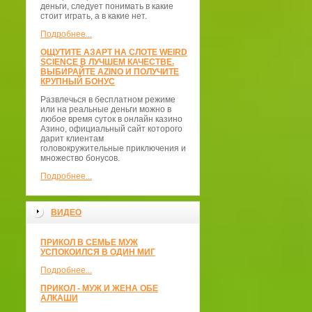
деньги, следует понимать в какие
стоит играть, а в какие нет.
Подробнее...
ОЩУТИТЕ АЗАРТ НА СЛОТЕ WEIRD
SCIENCE В ЛУЧШЕМ КАЧЕСТВЕ.
ВЫБИРАЙТЕ AZINO И ПОЛУЧИТЕ
КРУПНЫЙ БОНУС
Развлечься в бесплатном режиме
или на реальные деньги можно в
любое время суток в онлайн казино
Азино, официальный сайт которого
дарит клиентам
головокружительные приключения и
множество бонусов.
Подробнее...
ВИДЕО
ПРИКОЛ В СЕМЬЕ МУЖ
УСПОКОИЛСЯ В ОДИН МИГ
Подробнее...
ПРИКОЛ - МУЖ И ЖЕНА ОБЕ
АЛКАШИ