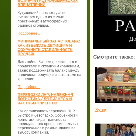
ВСТРЕЧ И ГАСТРОНОМИЧЕСКИХ
ВПЕЧАТЛЕНИЙ
Кутузовский проспект давно
считается одним из самых
престижных и атмосферных
районов столицы.
Подробнее...
МИНИМАЛЬНЫЙ ЗАПАС ТОВАРА:
КАК ИЗБЕЖАТЬ ДЕФИЦИТА И
СОХРАНИТЬ СТАБИЛЬНОСТЬ
ПРОДАЖ
Смотрите также:
Для любого бизнеса, связанного с
продажами и складским хранением,
важно поддерживать баланс между
наличием продукции и затратами на
хранение.
Подробнее...
ПЕРЕВОЗКИ ЛНР: НАДЕЖНАЯ
ЛОГИСТИКА ДЛЯ БИЗНЕСА И
ЧАСТНЫХ КЛИЕНТОВ
Ку ку
Как организовать перевозки ЛНР
быстро и безопасно. Особенности
логистики, виды транспорта,
преимущества профессиональных
перевозчиков и рекомендации по
выбору компании.