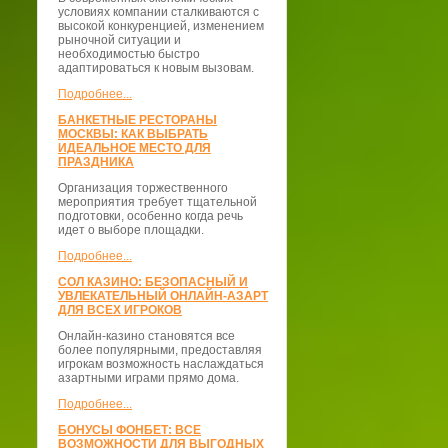
условиях компании сталкиваются с
высокой конкуренцией, изменением
рыночной ситуации и
необходимостью быстро
адаптироваться к новым вызовам.
Подробнее...
БАНКЕТНЫЕ РЕСТОРАНЫ
МОСКВЫ: КАК ВЫБРАТЬ
ИДЕАЛЬНОЕ МЕСТО ДЛЯ
ПРАЗДНИКА
Организация торжественного
мероприятия требует тщательной
подготовки, особенно когда речь
идет о выборе площадки.
Подробнее...
СОЛ КАЗИНО: БЕЗОПАСНЫЙ И
УВЛЕКАТЕЛЬНЫЙ ОНЛАЙН-АЗАРТ
ДЛЯ ВСЕХ ИГРОКОВ
Онлайн-казино становятся все
более популярными, предоставляя
игрокам возможность наслаждаться
азартными играми прямо дома.
Подробнее...
БОНУСЫ ФОНБЕТ: ВСЕ
ВОЗМОЖНОСТИ ДЛЯ ВЫГОДНЫХ