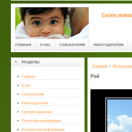
Салон домаш
ГЛАВНАЯ
О НАС
СОИСКАТЕЛЯМ
РАБОТОДАТЕЛЯМ
РАЗДЕЛЫ
Главная
»
Фотогале
Рай
Главная
О нас
Соискателям
Работодателям
Горячие вакансии
Полезная информация
Интересная информация