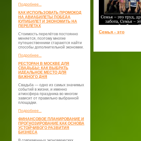
Подробнее...
КАК ИСПОЛЬЗОВАТЬ ПРОМОКОД
НА АВИАБИЛЕТЫ ПОБЕДА
КУПИБИЛЕТ И ЭКОНОМИТЬ НА
ПЕРЕЛЁТАХ
Семья - это
Стоимость перелётов постоянно
меняется, поэтому многие
путешественники стараются найти
способы дополнительной экономии.
Подробнее...
РЕСТОРАН В МОСКВЕ ДЛЯ
СВАДЬБЫ: КАК ВЫБРАТЬ
ИДЕАЛЬНОЕ МЕСТО ДЛЯ
ВАЖНОГО ДНЯ
Свадьба — одно из самых значимых
событий в жизни, и именно
атмосфера праздника во многом
зависит от правильно выбранной
площадки.
Подробнее...
ФИНАНСОВОЕ ПЛАНИРОВАНИЕ И
ПРОГНОЗИРОВАНИЕ КАК ОСНОВА
УСТОЙЧИВОГО РАЗВИТИЯ
БИЗНЕСА
В современных экономических