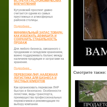
ВСТРЕЧ И ГАСТРОНОМИЧЕСКИХ
ВПЕЧАТЛЕНИЙ
Кутузовский проспект давно
считается одним из самых
престижных и атмосферных
районов столицы.
Подробнее...
МИНИМАЛЬНЫЙ ЗАПАС ТОВАРА:
КАК ИЗБЕЖАТЬ ДЕФИЦИТА И
СОХРАНИТЬ СТАБИЛЬНОСТЬ
ПРОДАЖ
Для любого бизнеса, связанного с
продажами и складским хранением,
важно поддерживать баланс между
наличием продукции и затратами на
хранение.
Подробнее...
Смотрите также:
ПЕРЕВОЗКИ ЛНР: НАДЕЖНАЯ
ЛОГИСТИКА ДЛЯ БИЗНЕСА И
ЧАСТНЫХ КЛИЕНТОВ
Как организовать перевозки ЛНР
быстро и безопасно. Особенности
логистики, виды транспорта,
преимущества профессиональных
перевозчиков и рекомендации по
выбору компании.