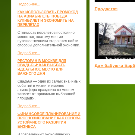
Подробнее...
Продается
КАК ИСПОЛЬЗОВАТЬ ПРОМОКОД
НА АВИАБИЛЕТЫ ПОБЕДА
КУПИБИЛЕТ И ЭКОНОМИТЬ НА
ПЕРЕЛЁТАХ
Стоимость перелётов постоянно
меняется, поэтому многие
путешественники стараются найти
способы дополнительной экономии.
Подробнее...
РЕСТОРАН В МОСКВЕ ДЛЯ
Дом бабушки Бар
СВАДЬБЫ: КАК ВЫБРАТЬ
ИДЕАЛЬНОЕ МЕСТО ДЛЯ
ВАЖНОГО ДНЯ
Свадьба — одно из самых значимых
событий в жизни, и именно
атмосфера праздника во многом
зависит от правильно выбранной
площадки.
Подробнее...
ФИНАНСОВОЕ ПЛАНИРОВАНИЕ И
ПРОГНОЗИРОВАНИЕ КАК ОСНОВА
УСТОЙЧИВОГО РАЗВИТИЯ
БИЗНЕСА
В современных экономических