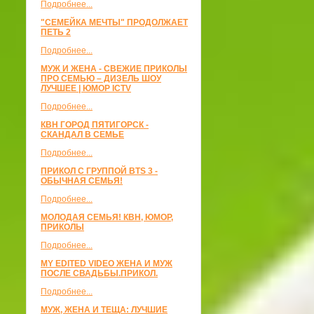
Подробнее...
"СЕМЕЙКА МЕЧТЫ" ПРОДОЛЖАЕТ
ПЕТЬ 2
Подробнее...
МУЖ И ЖЕНА - СВЕЖИЕ ПРИКОЛЫ
ПРО СЕМЬЮ – ДИЗЕЛЬ ШОУ
ЛУЧШЕЕ | ЮМОР ICTV
Подробнее...
КВН ГОРОД ПЯТИГОРСК -
СКАНДАЛ В СЕМЬЕ
Подробнее...
ПРИКОЛ С ГРУППОЙ BTS 3 -
ОБЫЧНАЯ СЕМЬЯ!
Подробнее...
МОЛОДАЯ СЕМЬЯ! КВН, ЮМОР,
ПРИКОЛЫ
Подробнее...
MY EDITED VIDEO ЖЕНА И МУЖ
ПОСЛЕ СВАДЬБЫ.ПРИКОЛ.
Подробнее...
МУЖ, ЖЕНА И ТЕЩА: ЛУЧШИЕ