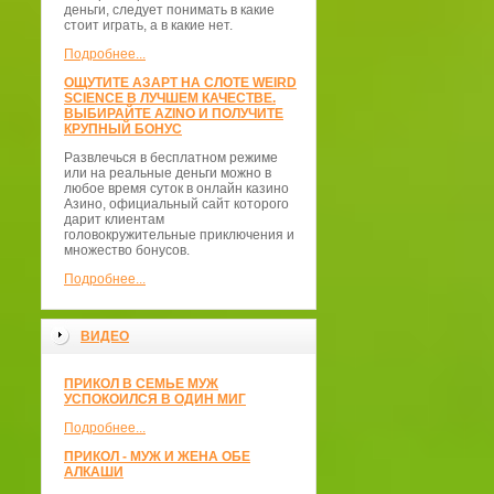
деньги, следует понимать в какие
стоит играть, а в какие нет.
Подробнее...
ОЩУТИТЕ АЗАРТ НА СЛОТЕ WEIRD
SCIENCE В ЛУЧШЕМ КАЧЕСТВЕ.
ВЫБИРАЙТЕ AZINO И ПОЛУЧИТЕ
КРУПНЫЙ БОНУС
Развлечься в бесплатном режиме
или на реальные деньги можно в
любое время суток в онлайн казино
Азино, официальный сайт которого
дарит клиентам
головокружительные приключения и
множество бонусов.
Подробнее...
ВИДЕО
ПРИКОЛ В СЕМЬЕ МУЖ
УСПОКОИЛСЯ В ОДИН МИГ
Подробнее...
ПРИКОЛ - МУЖ И ЖЕНА ОБЕ
АЛКАШИ