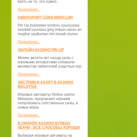
взять не то, что нужно.
Подробнее...
KIBERSPORT ÜZRƏ MƏRCLƏR
Pin Up bukmeker kontoru oyunçulara
müxtəlif oyunlara giriş imkanı verən ən
məşhur saytlardan biri hesab olunur.
Подробнее...
ОНЛАЙН КАЗИНО PIN-UP
Менее десяти лет назад залы с
игровыми аппаратами собирали
множество любителей азартных игр.
Подробнее...
ЭКСТРИМ И АЗАРТ В КАЗИНО
MALAYSIA
Игровые автоматы Online casino
Malaysia, предлагают игрокам
попробовать собственные силы, в
новых играх.
Подробнее...
В ОНЛАЙН КАЗИНО ВУЛКАН
УДАЧИ - ВСЕ СПОСОБЫ ХОРОШИ
Выбирая игровые автоматы на