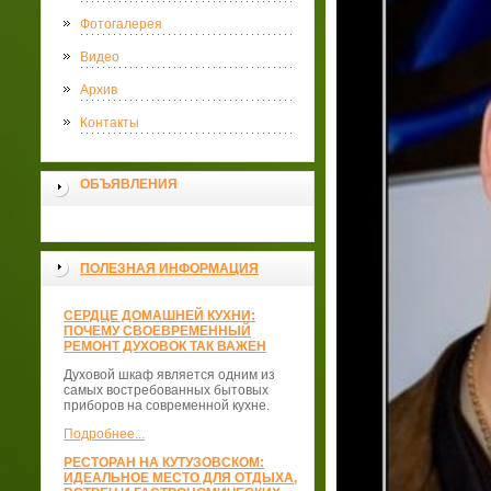
Фотогалерея
Видео
Архив
Контакты
ОБЪЯВЛЕНИЯ
ПОЛЕЗНАЯ ИНФОРМАЦИЯ
СЕРДЦЕ ДОМАШНЕЙ КУХНИ:
ПОЧЕМУ СВОЕВРЕМЕННЫЙ
РЕМОНТ ДУХОВОК ТАК ВАЖЕН
Духовой шкаф является одним из
самых востребованных бытовых
приборов на современной кухне.
Подробнее...
РЕСТОРАН НА КУТУЗОВСКОМ:
ИДЕАЛЬНОЕ МЕСТО ДЛЯ ОТДЫХА,