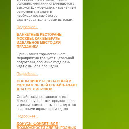
условиях компании сталкиваются с
высокой конкуренцией, изменением
рыночной ситуации и
необходимостью быстро
адаптироваться к новым вызовам.
Подробнее...
БАНКЕТНЫЕ РЕСТОРАНЫ
МОСКВЫ: КАК ВЫБРАТЬ
ИДЕАЛЬНОЕ МЕСТО ДЛЯ
ПРАЗДНИКА
Организация торжественного
мероприятия требует тщательной
подготовки, особенно когда речь
идет о выборе площадки.
Подробнее...
СОЛ КАЗИНО: БЕЗОПАСНЫЙ И
УВЛЕКАТЕЛЬНЫЙ ОНЛАЙН-АЗАРТ
ДЛЯ ВСЕХ ИГРОКОВ
Онлайн-казино становятся все
более популярными, предоставляя
игрокам возможность наслаждаться
азартными играми прямо дома.
Подробнее...
БОНУСЫ ФОНБЕТ: ВСЕ
ВОЗМОЖНОСТИ ДЛЯ ВЫГОДНЫХ