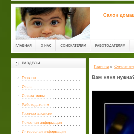
Салон домаш
ГЛАВНАЯ
О НАС
СОИСКАТЕЛЯМ
РАБОТОДАТЕЛЯМ
РАЗДЕЛЫ
Главная
»
Фотогале
Вам няня нужна
Главная
О нас
Соискателям
Работодателям
Горячие вакансии
Полезная информация
Интересная информация