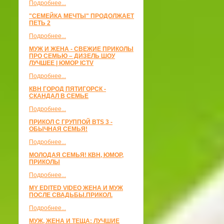
Подробнее...
"СЕМЕЙКА МЕЧТЫ" ПРОДОЛЖАЕТ
ПЕТЬ 2
Подробнее...
МУЖ И ЖЕНА - СВЕЖИЕ ПРИКОЛЫ
ПРО СЕМЬЮ – ДИЗЕЛЬ ШОУ
ЛУЧШЕЕ | ЮМОР ICTV
Подробнее...
КВН ГОРОД ПЯТИГОРСК -
СКАНДАЛ В СЕМЬЕ
Подробнее...
ПРИКОЛ С ГРУППОЙ BTS 3 -
ОБЫЧНАЯ СЕМЬЯ!
Подробнее...
МОЛОДАЯ СЕМЬЯ! КВН, ЮМОР,
ПРИКОЛЫ
Подробнее...
MY EDITED VIDEO ЖЕНА И МУЖ
ПОСЛЕ СВАДЬБЫ.ПРИКОЛ.
Подробнее...
МУЖ, ЖЕНА И ТЕЩА: ЛУЧШИЕ