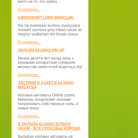
взять не то, что нужно.
Подробнее...
KIBERSPORT ÜZRƏ MƏRCLƏR
Pin Up bukmeker kontoru oyunçulara
müxtəlif oyunlara giriş imkanı verən ən
məşhur saytlardan biri hesab olunur.
Подробнее...
ОНЛАЙН КАЗИНО PIN-UP
Менее десяти лет назад залы с
игровыми аппаратами собирали
множество любителей азартных игр.
Подробнее...
ЭКСТРИМ И АЗАРТ В КАЗИНО
MALAYSIA
Игровые автоматы Online casino
Malaysia, предлагают игрокам
попробовать собственные силы, в
новых играх.
Подробнее...
В ОНЛАЙН КАЗИНО ВУЛКАН
УДАЧИ - ВСЕ СПОСОБЫ ХОРОШИ
Выбирая игровые автоматы на