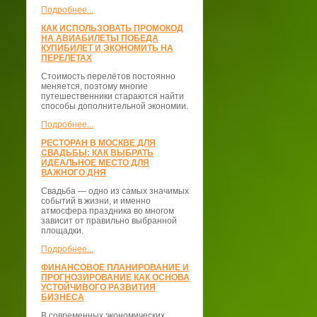
Подробнее...
КАК ИСПОЛЬЗОВАТЬ ПРОМОКОД
НА АВИАБИЛЕТЫ ПОБЕДА
КУПИБИЛЕТ И ЭКОНОМИТЬ НА
ПЕРЕЛЁТАХ
Стоимость перелётов постоянно
меняется, поэтому многие
путешественники стараются найти
способы дополнительной экономии.
Подробнее...
РЕСТОРАН В МОСКВЕ ДЛЯ
СВАДЬБЫ: КАК ВЫБРАТЬ
ИДЕАЛЬНОЕ МЕСТО ДЛЯ
ВАЖНОГО ДНЯ
Свадьба — одно из самых значимых
событий в жизни, и именно
атмосфера праздника во многом
зависит от правильно выбранной
площадки.
Подробнее...
ФИНАНСОВОЕ ПЛАНИРОВАНИЕ И
ПРОГНОЗИРОВАНИЕ КАК ОСНОВА
УСТОЙЧИВОГО РАЗВИТИЯ
БИЗНЕСА
В современных экономических