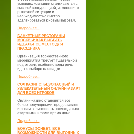
условиях компании сталкиваются с
высокой конкуренцией, изменением
рыночной ситуации и
необходимостью быстро
адаптироваться к новым вызовам.
Подробнее...
БАНКЕТНЫЕ РЕСТОРАНЫ
МОСКВЫ: КАК ВЫБРАТЬ
ИДЕАЛЬНОЕ МЕСТО ДЛЯ
ПРАЗДНИКА
Организация торжественного
мероприятия требует тщательной
подготовки, особенно когда речь
идет о выборе площадки.
Подробнее...
СОЛ КАЗИНО: БЕЗОПАСНЫЙ И
УВЛЕКАТЕЛЬНЫЙ ОНЛАЙН-АЗАРТ
ДЛЯ ВСЕХ ИГРОКОВ
Онлайн-казино становятся все
более популярными, предоставляя
игрокам возможность наслаждаться
азартными играми прямо дома.
Подробнее...
БОНУСЫ ФОНБЕТ: ВСЕ
ВОЗМОЖНОСТИ ДЛЯ ВЫГОДНЫХ