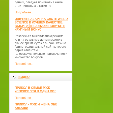
деньги, следует понимать в какие
стоит играть, а в какие нет.
Подробнее...
ОЩУТИТЕ АЗАРТ НА СЛОТЕ WEIRD
SCIENCE В ЛУЧШЕМ КАЧЕСТВЕ.
ВЫБИРАЙТЕ AZINO И ПОЛУЧИТЕ
КРУПНЫЙ БОНУС
Развлечься в бесплатном режиме
или на реальные деньги можно в
любое время суток в онлайн казино
Азино, официальный сайт которого
дарит клиентам
головокружительные приключения и
множество бонусов.
Подробнее...
ВИДЕО
ПРИКОЛ В СЕМЬЕ МУЖ
УСПОКОИЛСЯ В ОДИН МИГ
Подробнее...
ПРИКОЛ - МУЖ И ЖЕНА ОБЕ
АЛКАШИ