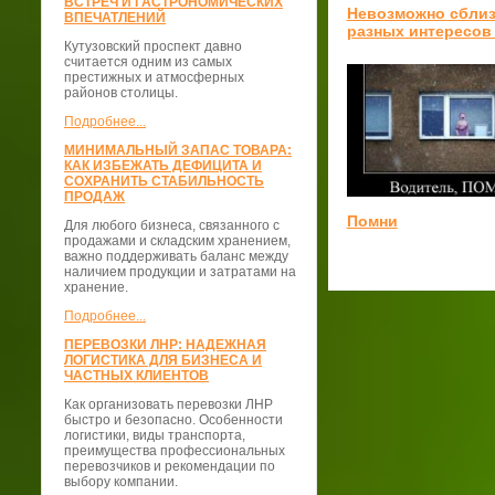
ВСТРЕЧ И ГАСТРОНОМИЧЕСКИХ
Невозможно сбли
ВПЕЧАТЛЕНИЙ
разных интересов
Кутузовский проспект давно
считается одним из самых
престижных и атмосферных
районов столицы.
Подробнее...
МИНИМАЛЬНЫЙ ЗАПАС ТОВАРА:
КАК ИЗБЕЖАТЬ ДЕФИЦИТА И
СОХРАНИТЬ СТАБИЛЬНОСТЬ
ПРОДАЖ
Помни
Для любого бизнеса, связанного с
продажами и складским хранением,
важно поддерживать баланс между
наличием продукции и затратами на
хранение.
Подробнее...
ПЕРЕВОЗКИ ЛНР: НАДЕЖНАЯ
ЛОГИСТИКА ДЛЯ БИЗНЕСА И
ЧАСТНЫХ КЛИЕНТОВ
Как организовать перевозки ЛНР
быстро и безопасно. Особенности
логистики, виды транспорта,
преимущества профессиональных
перевозчиков и рекомендации по
выбору компании.