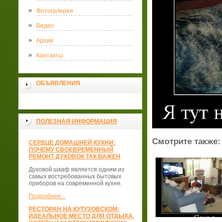
Фотогалерея
Видео
Архив
Контакты
ОБЪЯВЛЕНИЯ
ПОЛЕЗНАЯ ИНФОРМАЦИЯ
Смотрите также:
СЕРДЦЕ ДОМАШНЕЙ КУХНИ:
ПОЧЕМУ СВОЕВРЕМЕННЫЙ
РЕМОНТ ДУХОВОК ТАК ВАЖЕН
Духовой шкаф является одним из
самых востребованных бытовых
приборов на современной кухне.
Подробнее...
РЕСТОРАН НА КУТУЗОВСКОМ:
ИДЕАЛЬНОЕ МЕСТО ДЛЯ ОТДЫХА,