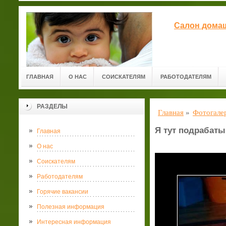
Салон домаш
ГЛАВНАЯ
О НАС
СОИСКАТЕЛЯМ
РАБОТОДАТЕЛЯМ
РАЗДЕЛЫ
Главная
»
Фотогале
Я тут подрабат
Главная
О нас
Соискателям
Работодателям
Горячие вакансии
Полезная информация
Интересная информация