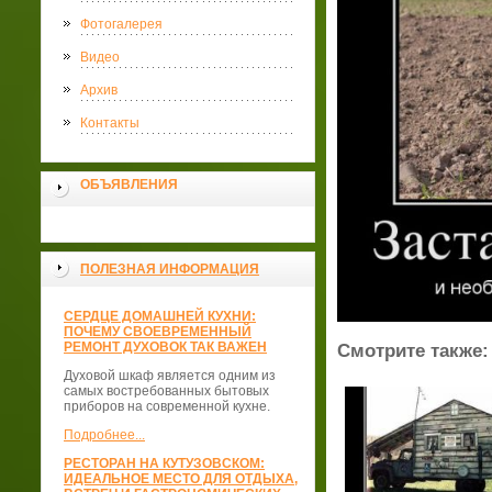
Фотогалерея
Видео
Архив
Контакты
ОБЪЯВЛЕНИЯ
ПОЛЕЗНАЯ ИНФОРМАЦИЯ
СЕРДЦЕ ДОМАШНЕЙ КУХНИ:
ПОЧЕМУ СВОЕВРЕМЕННЫЙ
РЕМОНТ ДУХОВОК ТАК ВАЖЕН
Смотрите также:
Духовой шкаф является одним из
самых востребованных бытовых
приборов на современной кухне.
Подробнее...
РЕСТОРАН НА КУТУЗОВСКОМ:
ИДЕАЛЬНОЕ МЕСТО ДЛЯ ОТДЫХА,