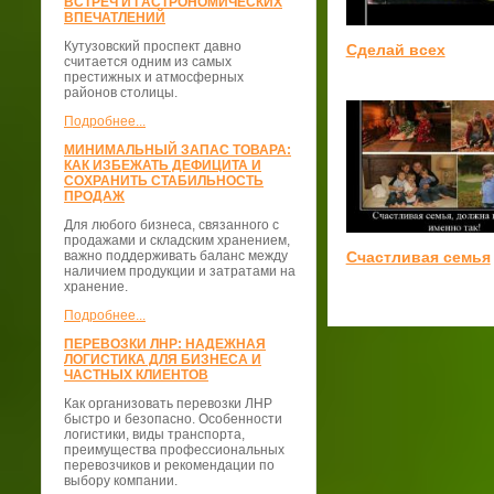
ВСТРЕЧ И ГАСТРОНОМИЧЕСКИХ
ВПЕЧАТЛЕНИЙ
Кутузовский проспект давно
Сделай всех
считается одним из самых
престижных и атмосферных
районов столицы.
Подробнее...
МИНИМАЛЬНЫЙ ЗАПАС ТОВАРА:
КАК ИЗБЕЖАТЬ ДЕФИЦИТА И
СОХРАНИТЬ СТАБИЛЬНОСТЬ
ПРОДАЖ
Для любого бизнеса, связанного с
продажами и складским хранением,
важно поддерживать баланс между
Счастливая семья
наличием продукции и затратами на
хранение.
Подробнее...
ПЕРЕВОЗКИ ЛНР: НАДЕЖНАЯ
ЛОГИСТИКА ДЛЯ БИЗНЕСА И
ЧАСТНЫХ КЛИЕНТОВ
Как организовать перевозки ЛНР
быстро и безопасно. Особенности
логистики, виды транспорта,
преимущества профессиональных
перевозчиков и рекомендации по
выбору компании.