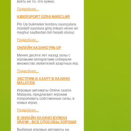
взять не то, что нужно.
Подробнее...
KIBERSPORT ÜZRƏ MƏRCLƏR
Pin Up bukmeker kontoru oyunçulara
müxtəlif oyunlara giriş imkanı verən ən
məşhur saytlardan biri hesab olunur.
Подробнее...
ОНЛАЙН КАЗИНО PIN-UP
Менее десяти лет назад залы с
игровыми аппаратами собирали
множество любителей азартных игр.
Подробнее...
ЭКСТРИМ И АЗАРТ В КАЗИНО
MALAYSIA
Игровые автоматы Online casino
Malaysia, предлагают игрокам
попробовать собственные силы, в
новых играх.
Подробнее...
В ОНЛАЙН КАЗИНО ВУЛКАН
УДАЧИ - ВСЕ СПОСОБЫ ХОРОШИ
Выбирая игровые автоматы на