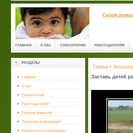
Салон домаш
ГЛАВНАЯ
О НАС
СОИСКАТЕЛЯМ
РАБОТОДАТЕЛЯМ
РАЗДЕЛЫ
Главная
»
Фотогале
Заставь детей р
Главная
О нас
Соискателям
Работодателям
Горячие вакансии
Полезная информация
Интересная информация