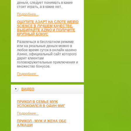
деньги, следует понимать в какие
стоит играть, а в какие нет.
Подробнее...
ОЩУТИТЕ АЗАРТ НА СЛОТЕ WEIRD
SCIENCE В ЛУЧШЕМ КАЧЕСТВЕ.
ВЫБИРАЙТЕ AZINO И ПОЛУЧИТЕ
КРУПНЫЙ БОНУС
Развлечься в бесплатном режиме
или на реальные деньги можно в
любое время суток в онлайн казино
Азино, официальный сайт которого
дарит клиентам
головокружительные приключения и
множество бонусов.
Подробнее...
ВИДЕО
ПРИКОЛ В СЕМЬЕ МУЖ
УСПОКОИЛСЯ В ОДИН МИГ
Подробнее...
ПРИКОЛ - МУЖ И ЖЕНА ОБЕ
АЛКАШИ