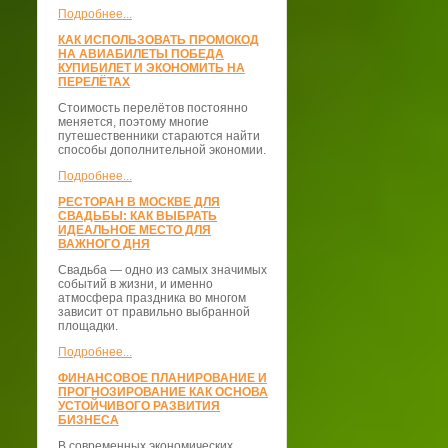
Подробнее...
КАК ИСПОЛЬЗОВАТЬ ПРОМОКОД
НА АВИАБИЛЕТЫ ПОБЕДА
КУПИБИЛЕТ И ЭКОНОМИТЬ НА
ПЕРЕЛЁТАХ
Стоимость перелётов постоянно
меняется, поэтому многие
путешественники стараются найти
способы дополнительной экономии.
Подробнее...
РЕСТОРАН В МОСКВЕ ДЛЯ
СВАДЬБЫ: КАК ВЫБРАТЬ
ИДЕАЛЬНОЕ МЕСТО ДЛЯ
ВАЖНОГО ДНЯ
Свадьба — одно из самых значимых
событий в жизни, и именно
атмосфера праздника во многом
зависит от правильно выбранной
площадки.
Подробнее...
ФИНАНСОВОЕ ПЛАНИРОВАНИЕ И
ПРОГНОЗИРОВАНИЕ КАК ОСНОВА
УСТОЙЧИВОГО РАЗВИТИЯ
БИЗНЕСА
В современных экономических