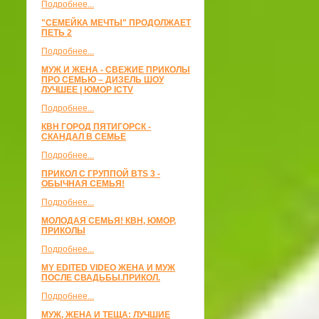
Подробнее...
"СЕМЕЙКА МЕЧТЫ" ПРОДОЛЖАЕТ
ПЕТЬ 2
Подробнее...
МУЖ И ЖЕНА - СВЕЖИЕ ПРИКОЛЫ
ПРО СЕМЬЮ – ДИЗЕЛЬ ШОУ
ЛУЧШЕЕ | ЮМОР ICTV
Подробнее...
КВН ГОРОД ПЯТИГОРСК -
СКАНДАЛ В СЕМЬЕ
Подробнее...
ПРИКОЛ С ГРУППОЙ BTS 3 -
ОБЫЧНАЯ СЕМЬЯ!
Подробнее...
МОЛОДАЯ СЕМЬЯ! КВН, ЮМОР,
ПРИКОЛЫ
Подробнее...
MY EDITED VIDEO ЖЕНА И МУЖ
ПОСЛЕ СВАДЬБЫ.ПРИКОЛ.
Подробнее...
МУЖ, ЖЕНА И ТЕЩА: ЛУЧШИЕ