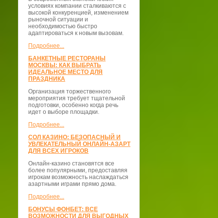
условиях компании сталкиваются с
высокой конкуренцией, изменением
рыночной ситуации и
необходимостью быстро
адаптироваться к новым вызовам.
Подробнее...
БАНКЕТНЫЕ РЕСТОРАНЫ
МОСКВЫ: КАК ВЫБРАТЬ
ИДЕАЛЬНОЕ МЕСТО ДЛЯ
ПРАЗДНИКА
Организация торжественного
мероприятия требует тщательной
подготовки, особенно когда речь
идет о выборе площадки.
Подробнее...
СОЛ КАЗИНО: БЕЗОПАСНЫЙ И
УВЛЕКАТЕЛЬНЫЙ ОНЛАЙН-АЗАРТ
ДЛЯ ВСЕХ ИГРОКОВ
Онлайн-казино становятся все
более популярными, предоставляя
игрокам возможность наслаждаться
азартными играми прямо дома.
Подробнее...
БОНУСЫ ФОНБЕТ: ВСЕ
ВОЗМОЖНОСТИ ДЛЯ ВЫГОДНЫХ