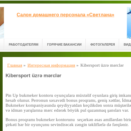
Салон домашнего персонала «Светлана»
РАБОТОДАТЕЛЯМ
ГОРЯЧИЕ ВАКАНСИИ
ФОТОГАЛЕРЕЯ
ВИД
Главная
»
Интересная информация
»
Kibersport üzrə mərclər
Kibersport üzrə mərclər
Pin Up bukmeker kontoru oyunçulara müxtəlif oyunlara giriş imkanı
hesab olunur. Perronun səxavətli bonus proqramı, geniş xəttlər, İdma
Bukmeker kompaniyasında qeydiyyatdan keçdikdən sonra müştərilər b
və idman yarışlarına mərc edərək böyük pul qazanmaq şansları var.
Bonus proqramı bukmeker kontorunu
seçərkən əsas amillərdən bir
şirkəti hər bir oyunçunu sevindirəcək zəngin təkliflərlə də fərqlənir.