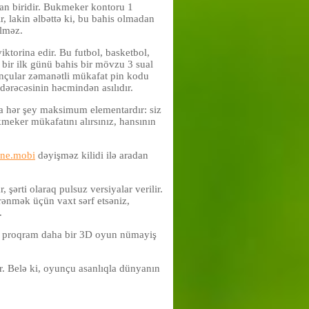
dan biridir. Bukmeker kontoru 1
, lakin əlbəttə ki, bu bahis olmadan
ilməz.
ktorina edir. Bu futbol, basketbol,
 bir ilk günü bahis bir mövzu 3 sual
unçular zəmanətli mükafat pin kodu
 dərəcəsinin həcmindən asılıdır.
a hər şey maksimum elementardır: siz
kmeker mükafatını alırsınız, hansının
line.mobi
dəyişməz kilidi ilə aradan
şərti olaraq pulsuz versiyalar verilir.
rənmək üçün vaxt sərf etsəniz,
.
ər proqram daha bir 3D oyun nümayiş
r. Belə ki, oyunçu asanlıqla dünyanın