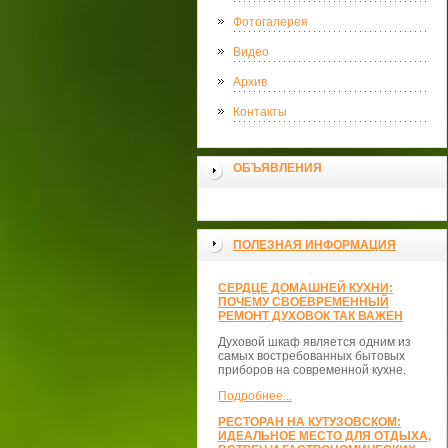
Фотогалерея
Видео
Архив
Контакты
ОБЪЯВЛЕНИЯ
ПОЛЕЗНАЯ ИНФОРМАЦИЯ
СЕРДЦЕ ДОМАШНЕЙ КУХНИ:
ПОЧЕМУ СВОЕВРЕМЕННЫЙ
РЕМОНТ ДУХОВОК ТАК ВАЖЕН
Духовой шкаф является одним из
самых востребованных бытовых
приборов на современной кухне.
Подробнее...
РЕСТОРАН НА КУТУЗОВСКОМ:
ИДЕАЛЬНОЕ МЕСТО ДЛЯ ОТДЫХА,