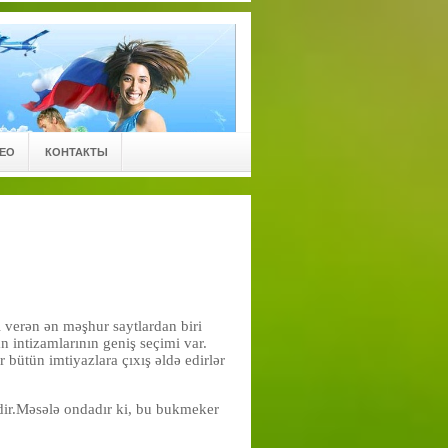
ЕО
КОНТАКТЫ
 verən ən məşhur saytlardan biri
n intizamlarının geniş seçimi var.
ütün imtiyazlara çıxış əldə edirlər
idir.Məsələ ondadır ki, bu bukmeker