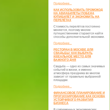
Подробнее...
КАК ИСПОЛЬЗОВАТЬ ПРОМОКОД
НА АВИАБИЛЕТЫ ПОБЕДА
КУПИБИЛЕТ И ЭКОНОМИТЬ НА
ПЕРЕЛЁТАХ
Стоимость перелётов постоянно
меняется, поэтому многие
путешественники стараются найти
способы дополнительной экономии.
Подробнее...
РЕСТОРАН В МОСКВЕ ДЛЯ
СВАДЬБЫ: КАК ВЫБРАТЬ
ИДЕАЛЬНОЕ МЕСТО ДЛЯ
ВАЖНОГО ДНЯ
Свадьба — одно из самых значимых
событий в жизни, и именно
атмосфера праздника во многом
зависит от правильно выбранной
площадки.
Подробнее...
ФИНАНСОВОЕ ПЛАНИРОВАНИЕ И
ПРОГНОЗИРОВАНИЕ КАК ОСНОВА
УСТОЙЧИВОГО РАЗВИТИЯ
БИЗНЕСА
В современных экономических