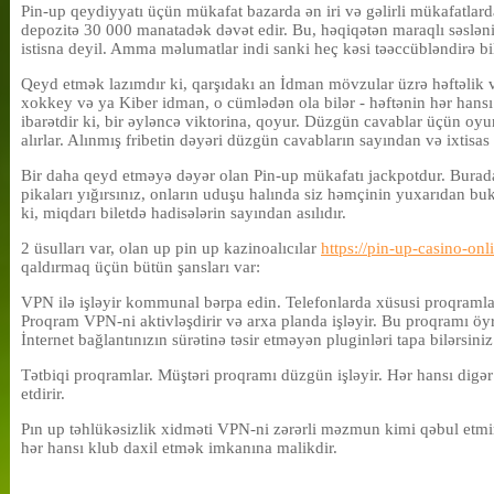
Pin-up qeydiyyatı üçün mükafat bazarda ən iri və gəlirli mükafatlar
depozitə 30 000 manatadək dəvət edir. Bu, həqiqətən maraqlı səslənir
istisna deyil. Amma məlumatlar indi sanki heç kəsi təəccübləndirə b
Qeyd etmək lazımdır ki, qarşıdakı an İdman mövzular üzrə həftəlik vi
xokkey və ya Kiber idman, o cümlədən ola bilər - həftənin hər hansı
ibarətdir ki, bir əyləncə viktorina, qoyur. Düzgün cavablar üçün oy
alırlar. Alınmış fribetin dəyəri düzgün cavabların sayından və ixtisas
Bir daha qeyd etməyə dəyər olan Pin-up mükafatı jackpotdur. Burad
pikaları yığırsınız, onların uduşu halında siz həmçinin yuxarıdan bu
ki, miqdarı biletdə hadisələrin sayından asılıdır.
2 üsulları var, olan up pin up kazinoalıcılar
https://pin-up-casino-on
qaldırmaq üçün bütün şansları var:
VPN ilə işləyir kommunal bərpa edin. Telefonlarda xüsusi proqramlar, 
Proqram VPN-ni aktivləşdirir və arxa planda işləyir. Bu proqramı öy
İnternet bağlantınızın sürətinə təsir etməyən pluginləri tapa bilərsiniz
Tətbiqi proqramlar. Müştəri proqramı düzgün işləyir. Hər hansı dig
etdirir.
Pın up təhlükəsizlik xidməti VPN-ni zərərli məzmun kimi qəbul etmi
hər hansı klub daxil etmək imkanına malikdir.