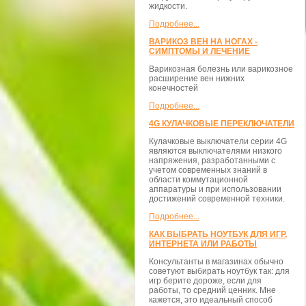
жидкости.
Подробнее...
ВАРИКОЗ ВЕН НА НОГАХ -
СИМПТОМЫ И ЛЕЧЕНИЕ
Варикозная болезнь или варикозное
расширение вен нижних
конечностей
Подробнее...
4G КУЛАЧКОВЫЕ ПЕРЕКЛЮЧАТЕЛИ
Кулачковые выключатели серии 4G
являются выключателями низкого
напряжения, разработанными с
учетом современных знаний в
области коммутационной
аппаратуры и при использовании
достижений современной техники.
Подробнее...
КАК ВЫБРАТЬ НОУТБУК ДЛЯ ИГР,
ИНТЕРНЕТА ИЛИ РАБОТЫ
Консультанты в магазинах обычно
советуют выбирать ноутбук так: для
игр берите дороже, если для
работы, то средний ценник. Мне
кажется, это идеальный способ