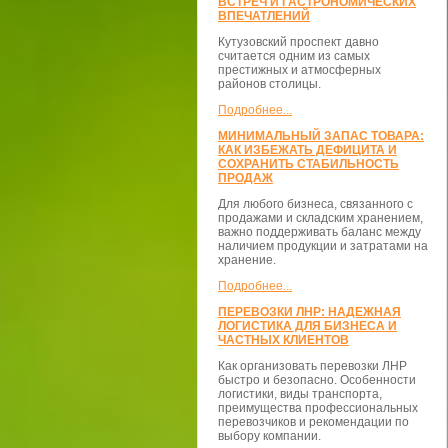
ВСТРЕЧ И ГАСТРОНОМИЧЕСКИХ
ВПЕЧАТЛЕНИЙ
Кутузовский проспект давно
считается одним из самых
престижных и атмосферных
районов столицы.
Подробнее...
МИНИМАЛЬНЫЙ ЗАПАС ТОВАРА:
КАК ИЗБЕЖАТЬ ДЕФИЦИТА И
СОХРАНИТЬ СТАБИЛЬНОСТЬ
ПРОДАЖ
Для любого бизнеса, связанного с
продажами и складским хранением,
важно поддерживать баланс между
наличием продукции и затратами на
хранение.
Подробнее...
ПЕРЕВОЗКИ ЛНР: НАДЕЖНАЯ
ЛОГИСТИКА ДЛЯ БИЗНЕСА И
ЧАСТНЫХ КЛИЕНТОВ
Как организовать перевозки ЛНР
быстро и безопасно. Особенности
логистики, виды транспорта,
преимущества профессиональных
перевозчиков и рекомендации по
выбору компании.