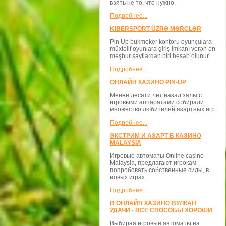
взять не то, что нужно.
Подробнее...
KIBERSPORT ÜZRƏ MƏRCLƏR
Pin Up bukmeker kontoru oyunçulara
müxtəlif oyunlara giriş imkanı verən ən
məşhur saytlardan biri hesab olunur.
Подробнее...
ОНЛАЙН КАЗИНО PIN-UP
Менее десяти лет назад залы с
игровыми аппаратами собирали
множество любителей азартных игр.
Подробнее...
ЭКСТРИМ И АЗАРТ В КАЗИНО
MALAYSIA
Игровые автоматы Online casino
Malaysia, предлагают игрокам
попробовать собственные силы, в
новых играх.
Подробнее...
В ОНЛАЙН КАЗИНО ВУЛКАН
УДАЧИ - ВСЕ СПОСОБЫ ХОРОШИ
Выбирая игровые автоматы на