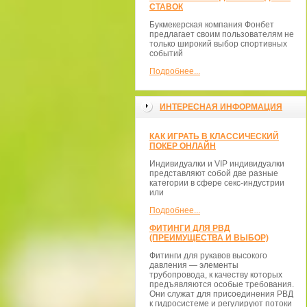
СТАВОК
Букмекерская компания Фонбет
предлагает своим пользователям не
только широкий выбор спортивных
событий
Подробнее...
ИНТЕРЕСНАЯ ИНФОРМАЦИЯ
КАК ИГРАТЬ В КЛАССИЧЕСКИЙ
ПОКЕР ОНЛАЙН
Индивидуалки и VIP индивидуалки
представляют собой две разные
категории в сфере секс-индустрии
или
Подробнее...
ФИТИНГИ ДЛЯ РВД
(ПРЕИМУЩЕСТВА И ВЫБОР)
Фитинги для рукавов высокого
давления — элементы
трубопровода, к качеству которых
предъявляются особые требования.
Они служат для присоединения РВД
к гидросистеме и регулируют потоки