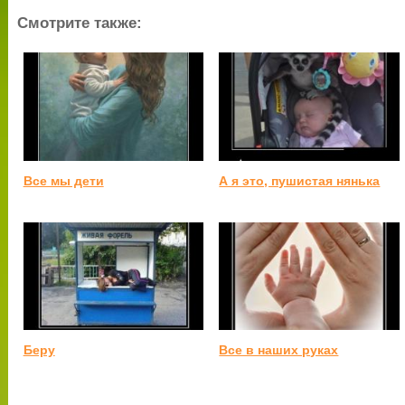
Смотрите также:
Все мы дети
А я это, пушистая нянька
Беру
Все в наших руках