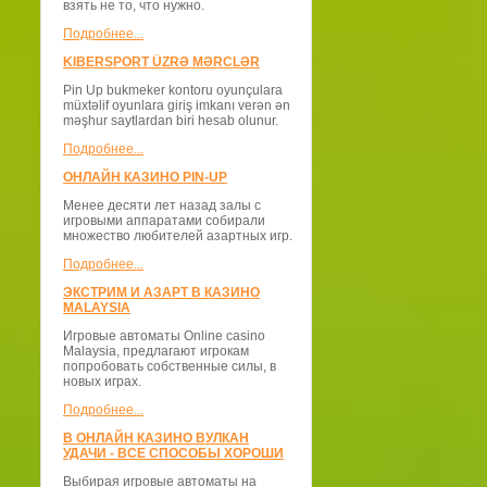
взять не то, что нужно.
Подробнее...
KIBERSPORT ÜZRƏ MƏRCLƏR
Pin Up bukmeker kontoru oyunçulara
müxtəlif oyunlara giriş imkanı verən ən
məşhur saytlardan biri hesab olunur.
Подробнее...
ОНЛАЙН КАЗИНО PIN-UP
Менее десяти лет назад залы с
игровыми аппаратами собирали
множество любителей азартных игр.
Подробнее...
ЭКСТРИМ И АЗАРТ В КАЗИНО
MALAYSIA
Игровые автоматы Online casino
Malaysia, предлагают игрокам
попробовать собственные силы, в
новых играх.
Подробнее...
В ОНЛАЙН КАЗИНО ВУЛКАН
УДАЧИ - ВСЕ СПОСОБЫ ХОРОШИ
Выбирая игровые автоматы на