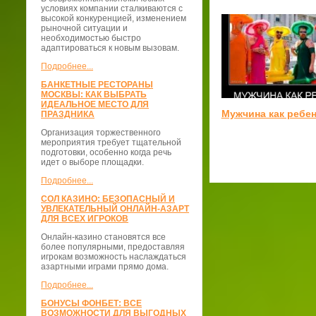
условиях компании сталкиваются с
высокой конкуренцией, изменением
рыночной ситуации и
необходимостью быстро
адаптироваться к новым вызовам.
Подробнее...
БАНКЕТНЫЕ РЕСТОРАНЫ
МОСКВЫ: КАК ВЫБРАТЬ
ИДЕАЛЬНОЕ МЕСТО ДЛЯ
Мужчина как ребе
ПРАЗДНИКА
Организация торжественного
мероприятия требует тщательной
подготовки, особенно когда речь
идет о выборе площадки.
Подробнее...
СОЛ КАЗИНО: БЕЗОПАСНЫЙ И
УВЛЕКАТЕЛЬНЫЙ ОНЛАЙН-АЗАРТ
ДЛЯ ВСЕХ ИГРОКОВ
Онлайн-казино становятся все
более популярными, предоставляя
игрокам возможность наслаждаться
азартными играми прямо дома.
Подробнее...
БОНУСЫ ФОНБЕТ: ВСЕ
ВОЗМОЖНОСТИ ДЛЯ ВЫГОДНЫХ