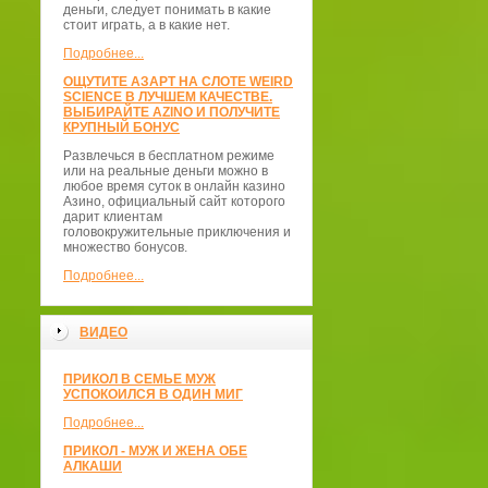
деньги, следует понимать в какие
стоит играть, а в какие нет.
Подробнее...
ОЩУТИТЕ АЗАРТ НА СЛОТЕ WEIRD
SCIENCE В ЛУЧШЕМ КАЧЕСТВЕ.
ВЫБИРАЙТЕ AZINO И ПОЛУЧИТЕ
КРУПНЫЙ БОНУС
Развлечься в бесплатном режиме
или на реальные деньги можно в
любое время суток в онлайн казино
Азино, официальный сайт которого
дарит клиентам
головокружительные приключения и
множество бонусов.
Подробнее...
ВИДЕО
ПРИКОЛ В СЕМЬЕ МУЖ
УСПОКОИЛСЯ В ОДИН МИГ
Подробнее...
ПРИКОЛ - МУЖ И ЖЕНА ОБЕ
АЛКАШИ