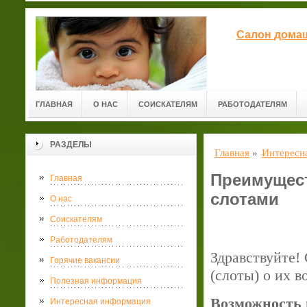
Салон домаш
ГЛАВНАЯ
О НАС
СОИСКАТЕЛЯМ
РАБОТОДАТЕЛЯМ
РАЗДЕЛЫ
Главная
»
Интересн
Преимущест
Главная
слотами
О нас
Соискателям
Работодателям
Здравствуйте!
Горячие вакансии
(слоты) о их 
Полезная информация
Возможность 
Интересная информация