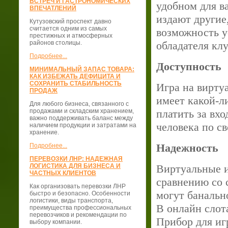
ВСТРЕЧ И ГАСТРОНОМИЧЕСКИХ
удобном для в
ВПЕЧАТЛЕНИЙ
издают другие,
Кутузовский проспект давно
считается одним из самых
возможность у
престижных и атмосферных
районов столицы.
обладателя клу
Подробнее...
Доступность
МИНИМАЛЬНЫЙ ЗАПАС ТОВАРА:
КАК ИЗБЕЖАТЬ ДЕФИЦИТА И
СОХРАНИТЬ СТАБИЛЬНОСТЬ
Игра на вирту
ПРОДАЖ
имеет какой-л
Для любого бизнеса, связанного с
продажами и складским хранением,
платить за вх
важно поддерживать баланс между
человека по с
наличием продукции и затратами на
хранение.
Надежность
Подробнее...
ПЕРЕВОЗКИ ЛНР: НАДЕЖНАЯ
ЛОГИСТИКА ДЛЯ БИЗНЕСА И
Виртуальные и
ЧАСТНЫХ КЛИЕНТОВ
сравнению со 
Как организовать перевозки ЛНР
могут банальн
быстро и безопасно. Особенности
логистики, виды транспорта,
В онлайн слот
преимущества профессиональных
перевозчиков и рекомендации по
Прибор для иг
выбору компании.