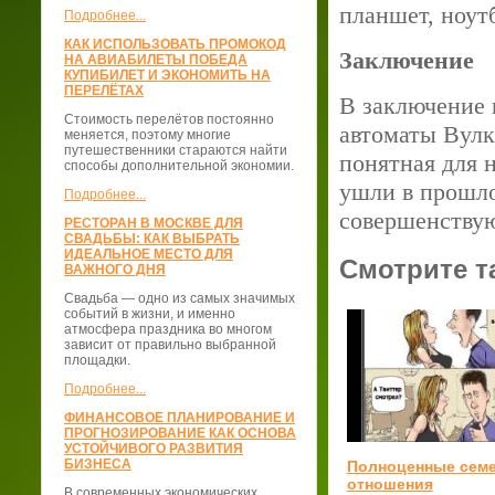
планшет, ноутб
Подробнее...
КАК ИСПОЛЬЗОВАТЬ ПРОМОКОД
Заключение
НА АВИАБИЛЕТЫ ПОБЕДА
КУПИБИЛЕТ И ЭКОНОМИТЬ НА
ПЕРЕЛЁТАХ
В заключение 
Стоимость перелётов постоянно
автоматы Вулка
меняется, поэтому многие
путешественники стараются найти
понятная для 
способы дополнительной экономии.
ушли в прошло
Подробнее...
совершенствую
РЕСТОРАН В МОСКВЕ ДЛЯ
СВАДЬБЫ: КАК ВЫБРАТЬ
ИДЕАЛЬНОЕ МЕСТО ДЛЯ
Смотрите т
ВАЖНОГО ДНЯ
Свадьба — одно из самых значимых
событий в жизни, и именно
атмосфера праздника во многом
зависит от правильно выбранной
площадки.
Подробнее...
ФИНАНСОВОЕ ПЛАНИРОВАНИЕ И
ПРОГНОЗИРОВАНИЕ КАК ОСНОВА
УСТОЙЧИВОГО РАЗВИТИЯ
БИЗНЕСА
Полноценные сем
отношения
В современных экономических