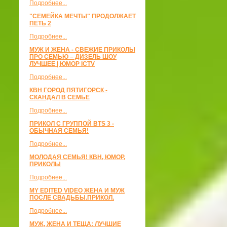
Подробнее...
"СЕМЕЙКА МЕЧТЫ" ПРОДОЛЖАЕТ
ПЕТЬ 2
Подробнее...
МУЖ И ЖЕНА - СВЕЖИЕ ПРИКОЛЫ
ПРО СЕМЬЮ – ДИЗЕЛЬ ШОУ
ЛУЧШЕЕ | ЮМОР ICTV
Подробнее...
КВН ГОРОД ПЯТИГОРСК -
СКАНДАЛ В СЕМЬЕ
Подробнее...
ПРИКОЛ С ГРУППОЙ BTS 3 -
ОБЫЧНАЯ СЕМЬЯ!
Подробнее...
МОЛОДАЯ СЕМЬЯ! КВН, ЮМОР,
ПРИКОЛЫ
Подробнее...
MY EDITED VIDEO ЖЕНА И МУЖ
ПОСЛЕ СВАДЬБЫ.ПРИКОЛ.
Подробнее...
МУЖ, ЖЕНА И ТЕЩА: ЛУЧШИЕ