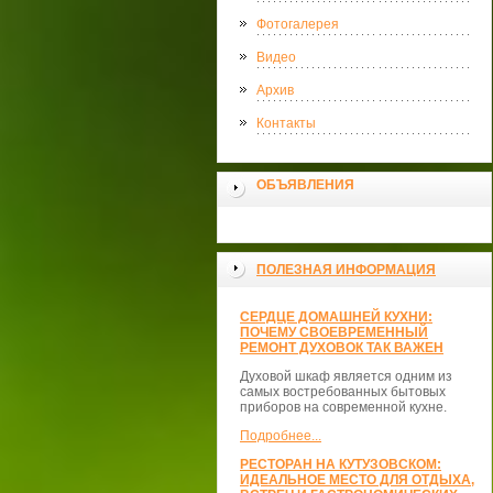
Фотогалерея
Видео
Архив
Контакты
ОБЪЯВЛЕНИЯ
ПОЛЕЗНАЯ ИНФОРМАЦИЯ
СЕРДЦЕ ДОМАШНЕЙ КУХНИ:
ПОЧЕМУ СВОЕВРЕМЕННЫЙ
РЕМОНТ ДУХОВОК ТАК ВАЖЕН
Духовой шкаф является одним из
самых востребованных бытовых
приборов на современной кухне.
Подробнее...
РЕСТОРАН НА КУТУЗОВСКОМ:
ИДЕАЛЬНОЕ МЕСТО ДЛЯ ОТДЫХА,