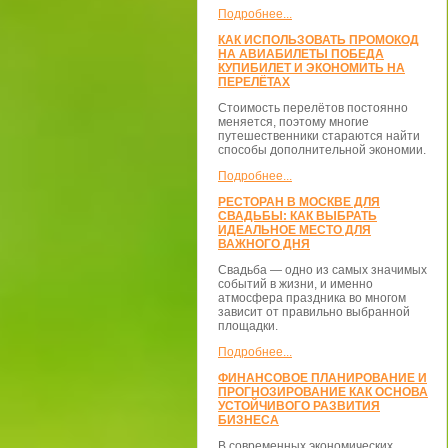
Подробнее...
КАК ИСПОЛЬЗОВАТЬ ПРОМОКОД
НА АВИАБИЛЕТЫ ПОБЕДА
КУПИБИЛЕТ И ЭКОНОМИТЬ НА
ПЕРЕЛЁТАХ
Стоимость перелётов постоянно
меняется, поэтому многие
путешественники стараются найти
способы дополнительной экономии.
Подробнее...
РЕСТОРАН В МОСКВЕ ДЛЯ
СВАДЬБЫ: КАК ВЫБРАТЬ
ИДЕАЛЬНОЕ МЕСТО ДЛЯ
ВАЖНОГО ДНЯ
Свадьба — одно из самых значимых
событий в жизни, и именно
атмосфера праздника во многом
зависит от правильно выбранной
площадки.
Подробнее...
ФИНАНСОВОЕ ПЛАНИРОВАНИЕ И
ПРОГНОЗИРОВАНИЕ КАК ОСНОВА
УСТОЙЧИВОГО РАЗВИТИЯ
БИЗНЕСА
В современных экономических