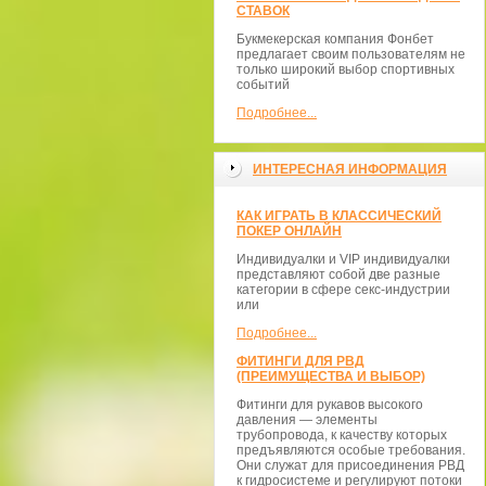
СТАВОК
Букмекерская компания Фонбет
предлагает своим пользователям не
только широкий выбор спортивных
событий
Подробнее...
ИНТЕРЕСНАЯ ИНФОРМАЦИЯ
КАК ИГРАТЬ В КЛАССИЧЕСКИЙ
ПОКЕР ОНЛАЙН
Индивидуалки и VIP индивидуалки
представляют собой две разные
категории в сфере секс-индустрии
или
Подробнее...
ФИТИНГИ ДЛЯ РВД
(ПРЕИМУЩЕСТВА И ВЫБОР)
Фитинги для рукавов высокого
давления — элементы
трубопровода, к качеству которых
предъявляются особые требования.
Они служат для присоединения РВД
к гидросистеме и регулируют потоки