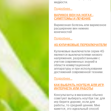
жидкости.
Подробнее...
ВАРИКОЗ ВЕН НА НОГАХ -
СИМПТОМЫ И ЛЕЧЕНИЕ
Варикозная болезнь или варикозное
расширение вен нижних
конечностей
Подробнее...
4G КУЛАЧКОВЫЕ ПЕРЕКЛЮЧАТЕЛИ
Кулачковые выключатели серии 4G
являются выключателями низкого
напряжения, разработанными с
учетом современных знаний в
области коммутационной
аппаратуры и при использовании
достижений современной техники.
Подробнее...
КАК ВЫБРАТЬ НОУТБУК ДЛЯ ИГР,
ИНТЕРНЕТА ИЛИ РАБОТЫ
Консультанты в магазинах обычно
советуют выбирать ноутбук так: для
игр берите дороже, если для
работы, то средний ценник. Мне
кажется, это идеальный способ