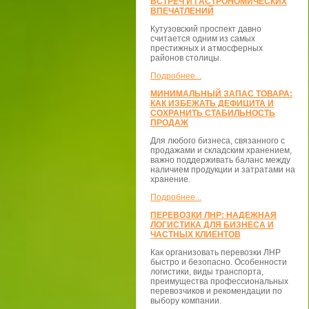
ВСТРЕЧ И ГАСТРОНОМИЧЕСКИХ
ВПЕЧАТЛЕНИЙ
Кутузовский проспект давно
считается одним из самых
престижных и атмосферных
районов столицы.
Подробнее...
МИНИМАЛЬНЫЙ ЗАПАС ТОВАРА:
КАК ИЗБЕЖАТЬ ДЕФИЦИТА И
СОХРАНИТЬ СТАБИЛЬНОСТЬ
ПРОДАЖ
Для любого бизнеса, связанного с
продажами и складским хранением,
важно поддерживать баланс между
наличием продукции и затратами на
хранение.
Подробнее...
ПЕРЕВОЗКИ ЛНР: НАДЕЖНАЯ
ЛОГИСТИКА ДЛЯ БИЗНЕСА И
ЧАСТНЫХ КЛИЕНТОВ
Как организовать перевозки ЛНР
быстро и безопасно. Особенности
логистики, виды транспорта,
преимущества профессиональных
перевозчиков и рекомендации по
выбору компании.