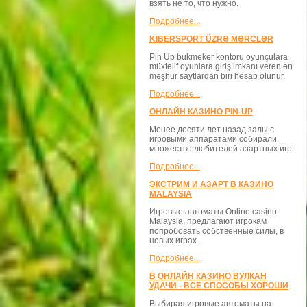
взять не то, что нужно.
Подробнее...
KIBERSPORT ÜZRƏ MƏRCLƏR
Pin Up bukmeker kontoru oyunçulara
müxtəlif oyunlara giriş imkanı verən ən
məşhur saytlardan biri hesab olunur.
Подробнее...
ОНЛАЙН КАЗИНО PIN-UP
Менее десяти лет назад залы с
игровыми аппаратами собирали
множество любителей азартных игр.
Подробнее...
ЭКСТРИМ И АЗАРТ В КАЗИНО
MALAYSIA
Игровые автоматы Online casino
Malaysia, предлагают игрокам
попробовать собственные силы, в
новых играх.
Подробнее...
В ОНЛАЙН КАЗИНО ВУЛКАН
УДАЧИ - ВСЕ СПОСОБЫ ХОРОШИ
Выбирая игровые автоматы на