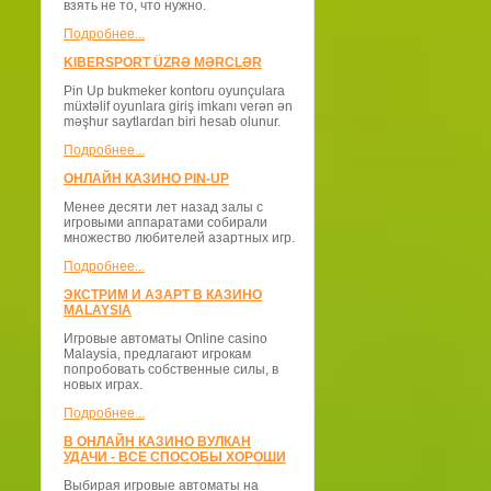
взять не то, что нужно.
Подробнее...
KIBERSPORT ÜZRƏ MƏRCLƏR
Pin Up bukmeker kontoru oyunçulara
müxtəlif oyunlara giriş imkanı verən ən
məşhur saytlardan biri hesab olunur.
Подробнее...
ОНЛАЙН КАЗИНО PIN-UP
Менее десяти лет назад залы с
игровыми аппаратами собирали
множество любителей азартных игр.
Подробнее...
ЭКСТРИМ И АЗАРТ В КАЗИНО
MALAYSIA
Игровые автоматы Online casino
Malaysia, предлагают игрокам
попробовать собственные силы, в
новых играх.
Подробнее...
В ОНЛАЙН КАЗИНО ВУЛКАН
УДАЧИ - ВСЕ СПОСОБЫ ХОРОШИ
Выбирая игровые автоматы на