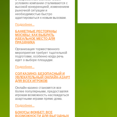
условиях компании сталкиваются с
высокой конкуренцией, изменением
рыночной ситуации и
необходимостью быстро
адаптироваться к новым вызовам.
Подробнее...
БАНКЕТНЫЕ РЕСТОРАНЫ
МОСКВЫ: КАК ВЫБРАТЬ
ИДЕАЛЬНОЕ МЕСТО ДЛЯ
ПРАЗДНИКА
Организация торжественного
мероприятия требует тщательной
подготовки, особенно когда речь
идет о выборе площадки.
Подробнее...
СОЛ КАЗИНО: БЕЗОПАСНЫЙ И
УВЛЕКАТЕЛЬНЫЙ ОНЛАЙН-АЗАРТ
ДЛЯ ВСЕХ ИГРОКОВ
Онлайн-казино становятся все
более популярными, предоставляя
игрокам возможность наслаждаться
азартными играми прямо дома.
Подробнее...
БОНУСЫ ФОНБЕТ: ВСЕ
ВОЗМОЖНОСТИ ДЛЯ ВЫГОДНЫХ