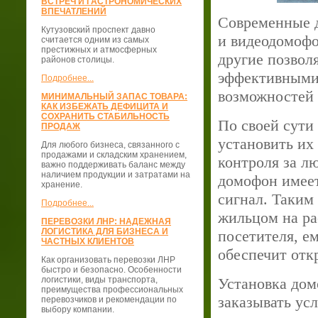
ВСТРЕЧ И ГАСТРОНОМИЧЕСКИХ
ВПЕЧАТЛЕНИЙ
Современные 
Кутузовский проспект давно
и видеодомофо
считается одним из самых
престижных и атмосферных
другие позволя
районов столицы.
эффективными
Подробнее...
возможностей 
МИНИМАЛЬНЫЙ ЗАПАС ТОВАРА:
КАК ИЗБЕЖАТЬ ДЕФИЦИТА И
СОХРАНИТЬ СТАБИЛЬНОСТЬ
По своей сути 
ПРОДАЖ
установить их
Для любого бизнеса, связанного с
продажами и складским хранением,
контроля за л
важно поддерживать баланс между
наличием продукции и затратами на
домофон имеет
хранение.
сигнал. Таким
Подробнее...
жильцом на ра
ПЕРЕВОЗКИ ЛНР: НАДЕЖНАЯ
ЛОГИСТИКА ДЛЯ БИЗНЕСА И
посетителя, е
ЧАСТНЫХ КЛИЕНТОВ
обеспечит отк
Как организовать перевозки ЛНР
быстро и безопасно. Особенности
логистики, виды транспорта,
Установка дом
преимущества профессиональных
заказывать ус
перевозчиков и рекомендации по
выбору компании.