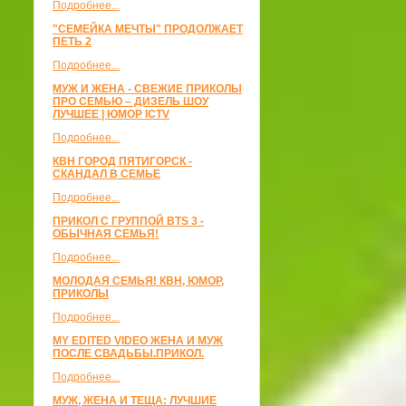
Подробнее...
"СЕМЕЙКА МЕЧТЫ" ПРОДОЛЖАЕТ
ПЕТЬ 2
Подробнее...
МУЖ И ЖЕНА - СВЕЖИЕ ПРИКОЛЫ
ПРО СЕМЬЮ – ДИЗЕЛЬ ШОУ
ЛУЧШЕЕ | ЮМОР ICTV
Подробнее...
КВН ГОРОД ПЯТИГОРСК -
СКАНДАЛ В СЕМЬЕ
Подробнее...
ПРИКОЛ С ГРУППОЙ BTS 3 -
ОБЫЧНАЯ СЕМЬЯ!
Подробнее...
МОЛОДАЯ СЕМЬЯ! КВН, ЮМОР,
ПРИКОЛЫ
Подробнее...
MY EDITED VIDEO ЖЕНА И МУЖ
ПОСЛЕ СВАДЬБЫ.ПРИКОЛ.
Подробнее...
МУЖ, ЖЕНА И ТЕЩА: ЛУЧШИЕ