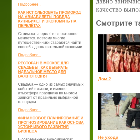
давно занимаю
Подробнее...
качество выпо
КАК ИСПОЛЬЗОВАТЬ ПРОМОКОД
НА АВИАБИЛЕТЫ ПОБЕДА
Смотрите т
КУПИБИЛЕТ И ЭКОНОМИТЬ НА
ПЕРЕЛЁТАХ
Стоимость перелётов постоянно
меняется, поэтому многие
путешественники стараются найти
способы дополнительной экономии.
Подробнее...
РЕСТОРАН В МОСКВЕ ДЛЯ
СВАДЬБЫ: КАК ВЫБРАТЬ
ИДЕАЛЬНОЕ МЕСТО ДЛЯ
ВАЖНОГО ДНЯ
Дом 2
Свадьба — одно из самых значимых
событий в жизни, и именно
атмосфера праздника во многом
зависит от правильно выбранной
площадки.
Подробнее...
ФИНАНСОВОЕ ПЛАНИРОВАНИЕ И
ПРОГНОЗИРОВАНИЕ КАК ОСНОВА
УСТОЙЧИВОГО РАЗВИТИЯ
БИЗНЕСА
Не уходи
В современных экономических