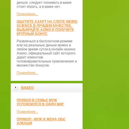
деньги, следует понимать в какие
стоит играть, а в какие нет.
Подробнее...
ОЩУТИТЕ АЗАРТ НА СЛОТЕ WEIRD
SCIENCE В ЛУЧШЕМ КАЧЕСТВЕ.
ВЫБИРАЙТЕ AZINO И ПОЛУЧИТЕ
КРУПНЫЙ БОНУС
Развлечься в бесплатном режиме
или на реальные деньги можно в
любое время суток в онлайн казино
Азино, официальный сайт которого
дарит клиентам
головокружительные приключения и
множество бонусов.
Подробнее...
ВИДЕО
ПРИКОЛ В СЕМЬЕ МУЖ
УСПОКОИЛСЯ В ОДИН МИГ
Подробнее...
ПРИКОЛ - МУЖ И ЖЕНА ОБЕ
АЛКАШИ