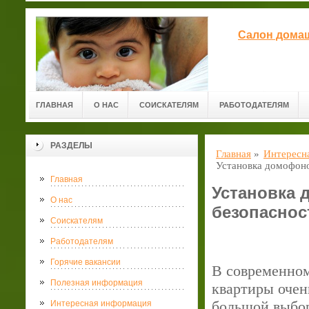
Салон домаш
ГЛАВНАЯ
О НАС
СОИСКАТЕЛЯМ
РАБОТОДАТЕЛЯМ
РАЗДЕЛЫ
Главная
»
Интересн
Установка домофоно
Главная
Установка 
О нас
безопаснос
Соискателям
Работодателям
Горячие вакансии
В современном
Полезная информация
квартиры очен
большой выбор
Интересная информация