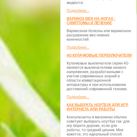
жидкости.
Подробнее...
ВАРИКОЗ ВЕН НА НОГАХ -
СИМПТОМЫ И ЛЕЧЕНИЕ
Варикозная болезнь или варикозное
расширение вен нижних
конечностей
Подробнее...
4G КУЛАЧКОВЫЕ ПЕРЕКЛЮЧАТЕЛИ
Кулачковые выключатели серии 4G
являются выключателями низкого
напряжения, разработанными с
учетом современных знаний в
области коммутационной
аппаратуры и при использовании
достижений современной техники.
Подробнее...
КАК ВЫБРАТЬ НОУТБУК ДЛЯ ИГР,
ИНТЕРНЕТА ИЛИ РАБОТЫ
Консультанты в магазинах обычно
советуют выбирать ноутбук так: для
игр берите дороже, если для
работы, то средний ценник. Мне
кажется, это идеальный способ