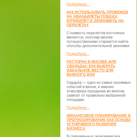
Подробнее...
КАК ИСПОЛЬЗОВАТЬ ПРОМОКОД
НА АВИАБИЛЕТЫ ПОБЕДА
КУПИБИЛЕТ И ЭКОНОМИТЬ НА
ПЕРЕЛЁТАХ
Стоимость перелётов постоянно
меняется, поэтому многие
путешественники стараются найти
способы дополнительной экономии.
Подробнее...
РЕСТОРАН В МОСКВЕ ДЛЯ
СВАДЬБЫ: КАК ВЫБРАТЬ
ИДЕАЛЬНОЕ МЕСТО ДЛЯ
ВАЖНОГО ДНЯ
Свадьба — одно из самых значимых
событий в жизни, и именно
атмосфера праздника во многом
зависит от правильно выбранной
площадки.
Подробнее...
ФИНАНСОВОЕ ПЛАНИРОВАНИЕ И
ПРОГНОЗИРОВАНИЕ КАК ОСНОВА
УСТОЙЧИВОГО РАЗВИТИЯ
БИЗНЕСА
В современных экономических