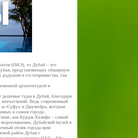
атов (ОАЭ), то Дубай – это
 Дубая, представляющих обширную
у радушия и гостеприимства, так
ременной архитектурой и
т дешевые туры в Дубай, благодаря
 впечатлений. Ведь современный
, ас-Суфух и Джумейра, которые
димых в самом городе.
акие, как Бурдж-Халифа – самый
й мореплаванию, Дубайский музей в
енный облик города ярко
ловой район Дубая с