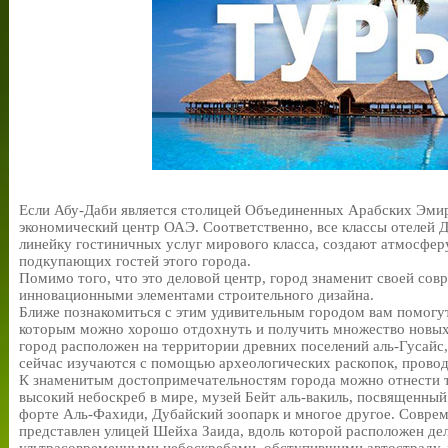
Если Абу-Даби является столицей Объединенных Арабских Эмир
экономический центр ОАЭ. Соответственно, все классы отелей
линейку гостиничных услуг мирового класса, создают атмосфер
подкупающих гостей этого города.
Помимо того, что это деловой центр, город знаменит своей сов
инновационными элементами строительного дизайна.
Ближе познакомиться с этим удивительным городом вам помогу
которым можно хорошо отдохнуть и получить множество новых
город расположен на территории древних поселений аль-Гусайс
сейчас изучаются с помощью археологических раскопок, прово
К знаменитым достопримечательностям города можно отнести т
высокий небоскреб в мире, музей Бейт аль-вакиль, посвященны
форте Аль-Фахиди, Дубайский зоопарк и многое другое. Соврем
представлен улицей Шейха Заида, вдоль которой расположен де