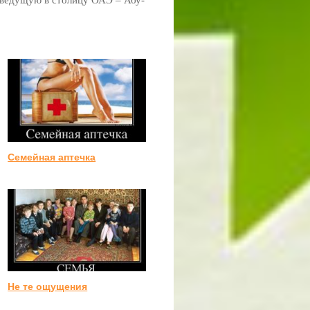
 ведущую в столицу ОАЭ – Абу-
Семейная аптечка
Не те ощущения