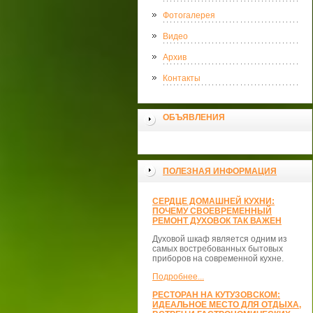
Фотогалерея
Видео
Архив
Контакты
ОБЪЯВЛЕНИЯ
ПОЛЕЗНАЯ ИНФОРМАЦИЯ
СЕРДЦЕ ДОМАШНЕЙ КУХНИ:
ПОЧЕМУ СВОЕВРЕМЕННЫЙ
РЕМОНТ ДУХОВОК ТАК ВАЖЕН
Духовой шкаф является одним из
самых востребованных бытовых
приборов на современной кухне.
Подробнее...
РЕСТОРАН НА КУТУЗОВСКОМ:
ИДЕАЛЬНОЕ МЕСТО ДЛЯ ОТДЫХА,