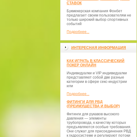
СТАВОК
Букмекерская компания Фонбет
предлагает своим пользователям не
только широкий выбор спортивных
событий
Подробнее...
ИНТЕРЕСНАЯ ИНФОРМАЦИЯ
КАК ИГРАТЬ В КЛАССИЧЕСКИЙ
ПОКЕР ОНЛАЙН
Индивидуалки и VIP индивидуалки
представляют собой две разные
категории в сфере секс-индустрии
или
Подробнее...
ФИТИНГИ ДЛЯ РВД
(ПРЕИМУЩЕСТВА И ВЫБОР)
Фитинги для рукавов высокого
давления — элементы
трубопровода, к качеству которых
предъявляются особые требования.
Они служат для присоединения РВД
к гидросистеме и регулируют потоки