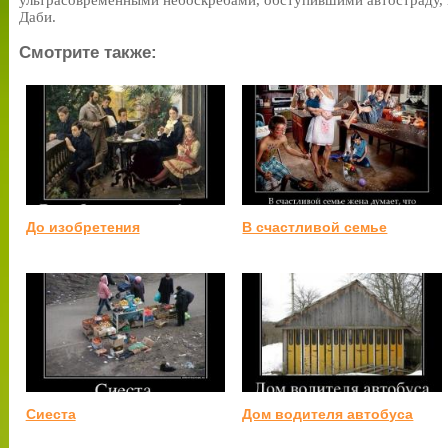
ультрасовременными небоскребами, обступившими автостраду,
Даби.
Смотрите также:
До изобретения
В счастливой семье
Сиеста
Дом водителя автобуса