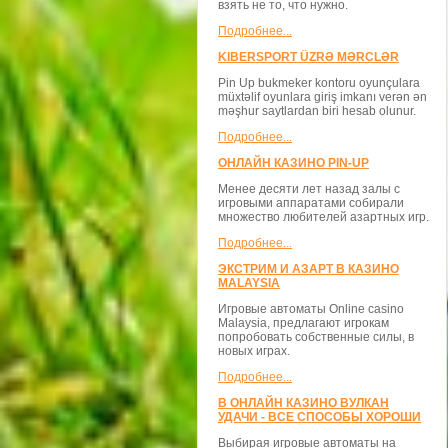
взять не то, что нужно.
Подробнее...
KIBERSPORT ÜZRƏ MƏRCLƏR
Pin Up bukmeker kontoru oyunçulara
müxtəlif oyunlara giriş imkanı verən ən
məşhur saytlardan biri hesab olunur.
Подробнее...
ОНЛАЙН КАЗИНО PIN-UP
Менее десяти лет назад залы с
игровыми аппаратами собирали
множество любителей азартных игр.
Подробнее...
ЭКСТРИМ И АЗАРТ В КАЗИНО
MALAYSIA
Игровые автоматы Online casino
Malaysia, предлагают игрокам
попробовать собственные силы, в
новых играх.
Подробнее...
В ОНЛАЙН КАЗИНО ВУЛКАН
УДАЧИ - ВСЕ СПОСОБЫ ХОРОШИ
Выбирая игровые автоматы на