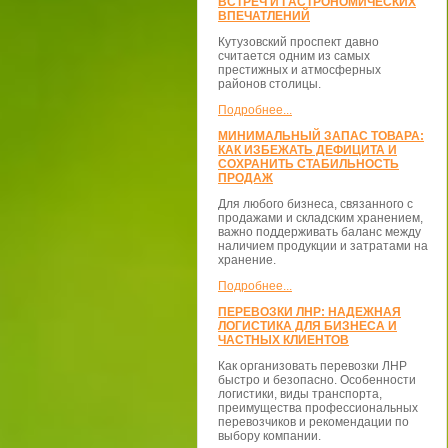
ВСТРЕЧ И ГАСТРОНОМИЧЕСКИХ
ВПЕЧАТЛЕНИЙ
Кутузовский проспект давно
считается одним из самых
престижных и атмосферных
районов столицы.
Подробнее...
МИНИМАЛЬНЫЙ ЗАПАС ТОВАРА:
КАК ИЗБЕЖАТЬ ДЕФИЦИТА И
СОХРАНИТЬ СТАБИЛЬНОСТЬ
ПРОДАЖ
Для любого бизнеса, связанного с
продажами и складским хранением,
важно поддерживать баланс между
наличием продукции и затратами на
хранение.
Подробнее...
ПЕРЕВОЗКИ ЛНР: НАДЕЖНАЯ
ЛОГИСТИКА ДЛЯ БИЗНЕСА И
ЧАСТНЫХ КЛИЕНТОВ
Как организовать перевозки ЛНР
быстро и безопасно. Особенности
логистики, виды транспорта,
преимущества профессиональных
перевозчиков и рекомендации по
выбору компании.