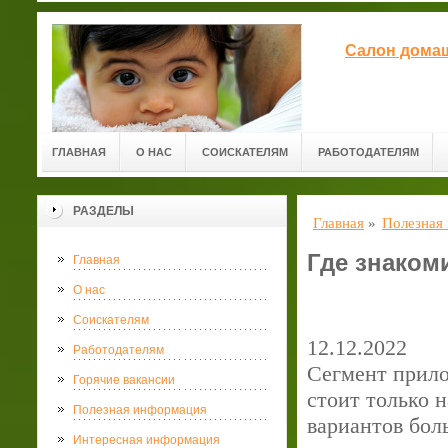
Салон домаш
ГЛАВНАЯ
О НАС
СОИСКАТЕЛЯМ
РАБОТОДАТЕЛЯМ
РАЗДЕЛЫ
Главная
»
Полезная
Где знакоми
Главная
О нас
Соискателям
12.12.2022
Работодателям
Сегмент прило
Горячие вакансии
стоит только н
Полезная информация
вариантов бол
Интересная информация