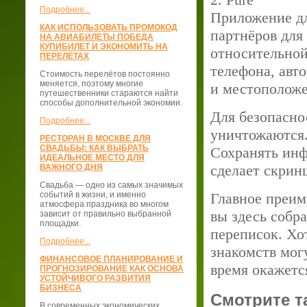
Подробнее...
Приложение дл
КАК ИСПОЛЬЗОВАТЬ ПРОМОКОД
партнёров для
НА АВИАБИЛЕТЫ ПОБЕДА
КУПИБИЛЕТ И ЭКОНОМИТЬ НА
относительной
ПЕРЕЛЁТАХ
телефона, авто
Стоимость перелётов постоянно
меняется, поэтому многие
и местоположе
путешественники стараются найти
способы дополнительной экономии.
Для безопасно
Подробнее...
уничтожаются.
РЕСТОРАН В МОСКВЕ ДЛЯ
СВАДЬБЫ: КАК ВЫБРАТЬ
Сохранять инф
ИДЕАЛЬНОЕ МЕСТО ДЛЯ
сделает скрин
ВАЖНОГО ДНЯ
Свадьба — одно из самых значимых
событий в жизни, и именно
Главное преиму
атмосфера праздника во многом
вы здесь собр
зависит от правильно выбранной
площадки.
переписок. Хо
Подробнее...
знакомств могу
ФИНАНСОВОЕ ПЛАНИРОВАНИЕ И
время окажетс
ПРОГНОЗИРОВАНИЕ КАК ОСНОВА
УСТОЙЧИВОГО РАЗВИТИЯ
БИЗНЕСА
Смотрите т
В современных экономических