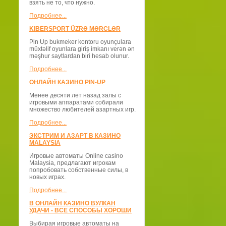
взять не то, что нужно.
Подробнее...
KIBERSPORT ÜZRƏ MƏRCLƏR
Pin Up bukmeker kontoru oyunçulara
müxtəlif oyunlara giriş imkanı verən ən
məşhur saytlardan biri hesab olunur.
Подробнее...
ОНЛАЙН КАЗИНО PIN-UP
Менее десяти лет назад залы с
игровыми аппаратами собирали
множество любителей азартных игр.
Подробнее...
ЭКСТРИМ И АЗАРТ В КАЗИНО
MALAYSIA
Игровые автоматы Online casino
Malaysia, предлагают игрокам
попробовать собственные силы, в
новых играх.
Подробнее...
В ОНЛАЙН КАЗИНО ВУЛКАН
УДАЧИ - ВСЕ СПОСОБЫ ХОРОШИ
Выбирая игровые автоматы на