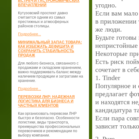
ВСТРЕЧ И ГАСТРОНОМИЧЕСКИХ
угодно.
ВПЕЧАТЛЕНИЙ
Если вам мало 
Кутузовский проспект давно
считается одним из самых
в приложении 
престижных и атмосферных
районов столицы.
же люди.
Подробнее...
Будьте готовы
МИНИМАЛЬНЫЙ ЗАПАС ТОВАРА:
непристойные
КАК ИЗБЕЖАТЬ ДЕФИЦИТА И
СОХРАНИТЬ СТАБИЛЬНОСТЬ
Некоторые при
ПРОДАЖ
Есть риск пой
Для любого бизнеса, связанного с
продажами и складским хранением,
сочетает в себ
важно поддерживать баланс между
1. Tinder
наличием продукции и затратами на
хранение.
Популярное и 
Подробнее...
предлагает фо
ПЕРЕВОЗКИ ЛНР: НАДЕЖНАЯ
и находятся не
ЛОГИСТИКА ДЛЯ БИЗНЕСА И
ЧАСТНЫХ КЛИЕНТОВ
кандидатура та
Как организовать перевозки ЛНР
Если пара совп
быстро и безопасно. Особенности
логистики, виды транспорта,
зависит только
преимущества профессиональных
перевозчиков и рекомендации по
выбору компании.
2. Pure