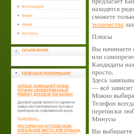
предлагает ка
Фотогалерея
находятся рядо
сможете тольк
Видео
знакомства
зах
Архив
Контакты
Плюсы
Вы начинаете 
ОБЪЯВЛЕНИЯ
или самопрезе
Кандидаты нахо
просто.
ПОЛЕЗНАЯ ИНФОРМАЦИЯ
Здесь завязыва
СЕРДЦЕ ДОМАШНЕЙ КУХНИ:
— всё зависит 
ПОЧЕМУ СВОЕВРЕМЕННЫЙ
Можно выбират
РЕМОНТ ДУХОВОК ТАК ВАЖЕН
Телефон всегд
Духовой шкаф является одним из
самых востребованных бытовых
переписки лю
приборов на современной кухне.
Минусы
Подробнее...
РЕСТОРАН НА КУТУЗОВСКОМ:
Вы выбираете 
ИДЕАЛЬНОЕ МЕСТО ДЛЯ ОТДЫХА,