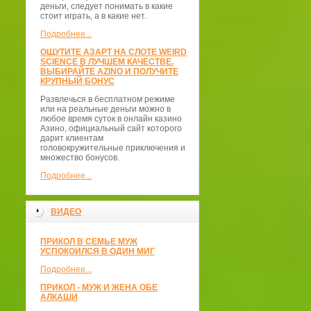
деньги, следует понимать в какие
стоит играть, а в какие нет.
Подробнее...
ОЩУТИТЕ АЗАРТ НА СЛОТЕ WEIRD
SCIENCE В ЛУЧШЕМ КАЧЕСТВЕ.
ВЫБИРАЙТЕ AZINO И ПОЛУЧИТЕ
КРУПНЫЙ БОНУС
Развлечься в бесплатном режиме
или на реальные деньги можно в
любое время суток в онлайн казино
Азино, официальный сайт которого
дарит клиентам
головокружительные приключения и
множество бонусов.
Подробнее...
ВИДЕО
ПРИКОЛ В СЕМЬЕ МУЖ
УСПОКОИЛСЯ В ОДИН МИГ
Подробнее...
ПРИКОЛ - МУЖ И ЖЕНА ОБЕ
АЛКАШИ