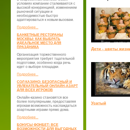
условиях компании сталкиваются с
высокой конкуренцией, изменением
рыночной ситуации и
необходимостью быстро
адаптироваться к новым вызовам.
Подробнее...
БАНКЕТНЫЕ РЕСТОРАНЫ
МОСКВЫ: КАК ВЫБРАТЬ
ИДЕАЛЬНОЕ МЕСТО ДЛЯ
ПРАЗДНИКА
Дети - цветы жизн
Организация торжественного
мероприятия требует тщательной
подготовки, особенно когда речь
идет о выборе площадки.
Подробнее...
СОЛ КАЗИНО: БЕЗОПАСНЫЙ И
УВЛЕКАТЕЛЬНЫЙ ОНЛАЙН-АЗАРТ
ДЛЯ ВСЕХ ИГРОКОВ
Онлайн-казино становятся все
более популярными, предоставляя
Усатый
игрокам возможность наслаждаться
азартными играми прямо дома.
Подробнее...
БОНУСЫ ФОНБЕТ: ВСЕ
ВОЗМОЖНОСТИ ДЛЯ ВЫГОДНЫХ