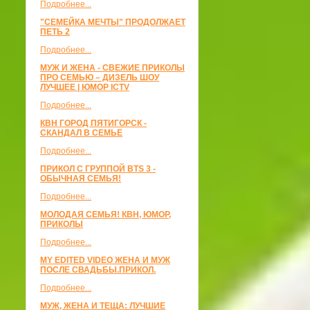
Подробнее...
"СЕМЕЙКА МЕЧТЫ" ПРОДОЛЖАЕТ
ПЕТЬ 2
Подробнее...
МУЖ И ЖЕНА - СВЕЖИЕ ПРИКОЛЫ
ПРО СЕМЬЮ – ДИЗЕЛЬ ШОУ
ЛУЧШЕЕ | ЮМОР ICTV
Подробнее...
КВН ГОРОД ПЯТИГОРСК -
СКАНДАЛ В СЕМЬЕ
Подробнее...
ПРИКОЛ С ГРУППОЙ BTS 3 -
ОБЫЧНАЯ СЕМЬЯ!
Подробнее...
МОЛОДАЯ СЕМЬЯ! КВН, ЮМОР,
ПРИКОЛЫ
Подробнее...
MY EDITED VIDEO ЖЕНА И МУЖ
ПОСЛЕ СВАДЬБЫ.ПРИКОЛ.
Подробнее...
МУЖ, ЖЕНА И ТЕЩА: ЛУЧШИЕ