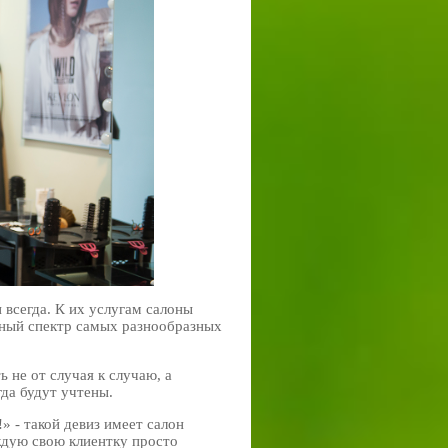
всегда. К их услугам салоны
лный спектр самых разнообразных
 не от случая к случаю, а
гда будут учтены.
» - такой девиз имеет салон
ждую свою клиентку просто