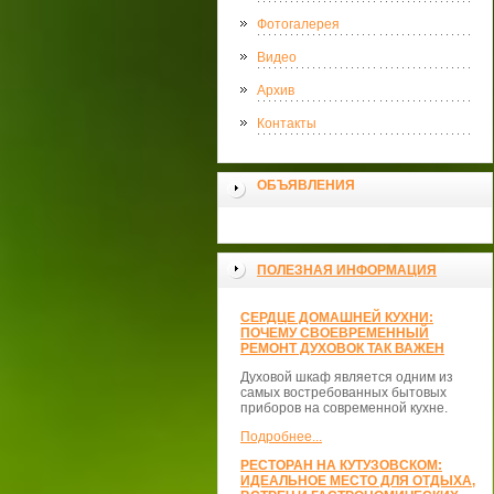
Фотогалерея
Видео
Архив
Контакты
ОБЪЯВЛЕНИЯ
ПОЛЕЗНАЯ ИНФОРМАЦИЯ
СЕРДЦЕ ДОМАШНЕЙ КУХНИ:
ПОЧЕМУ СВОЕВРЕМЕННЫЙ
РЕМОНТ ДУХОВОК ТАК ВАЖЕН
Духовой шкаф является одним из
самых востребованных бытовых
приборов на современной кухне.
Подробнее...
РЕСТОРАН НА КУТУЗОВСКОМ:
ИДЕАЛЬНОЕ МЕСТО ДЛЯ ОТДЫХА,