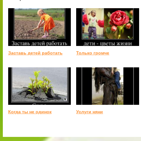
Заставь детей работать
Только громче
Когда ты не одинок
Услуги няни