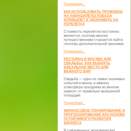
Подробнее...
КАК ИСПОЛЬЗОВАТЬ ПРОМОКОД
НА АВИАБИЛЕТЫ ПОБЕДА
КУПИБИЛЕТ И ЭКОНОМИТЬ НА
ПЕРЕЛЁТАХ
Стоимость перелётов постоянно
меняется, поэтому многие
путешественники стараются найти
способы дополнительной экономии.
Подробнее...
РЕСТОРАН В МОСКВЕ ДЛЯ
СВАДЬБЫ: КАК ВЫБРАТЬ
ИДЕАЛЬНОЕ МЕСТО ДЛЯ
ВАЖНОГО ДНЯ
Свадьба — одно из самых значимых
событий в жизни, и именно
атмосфера праздника во многом
зависит от правильно выбранной
площадки.
Подробнее...
ФИНАНСОВОЕ ПЛАНИРОВАНИЕ И
ПРОГНОЗИРОВАНИЕ КАК ОСНОВА
УСТОЙЧИВОГО РАЗВИТИЯ
БИЗНЕСА
В современных экономических