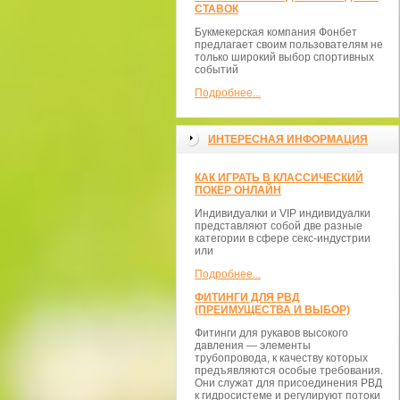
СТАВОК
Букмекерская компания Фонбет
предлагает своим пользователям не
только широкий выбор спортивных
событий
Подробнее...
ИНТЕРЕСНАЯ ИНФОРМАЦИЯ
КАК ИГРАТЬ В КЛАССИЧЕСКИЙ
ПОКЕР ОНЛАЙН
Индивидуалки и VIP индивидуалки
представляют собой две разные
категории в сфере секс-индустрии
или
Подробнее...
ФИТИНГИ ДЛЯ РВД
(ПРЕИМУЩЕСТВА И ВЫБОР)
Фитинги для рукавов высокого
давления — элементы
трубопровода, к качеству которых
предъявляются особые требования.
Они служат для присоединения РВД
к гидросистеме и регулируют потоки