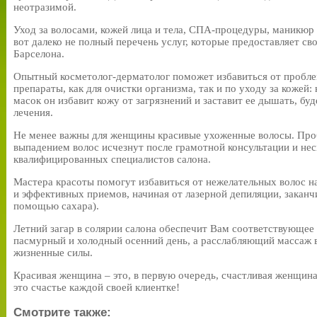
неотразимой.
Уход за волосами, кожей лица и тела, СПА-процедуры, маникюр 
вот далеко не полный перечень услуг, которые предоставляет с
Барселона.
Опытный косметолог-дерматолог поможет избавиться от пробле
препараты, как для очистки организма, так и по уходу за кожей:
масок он избавит кожу от загрязнений и заставит ее дышать, бу
лечения.
Не менее важны для женщины красивые ухоженные волосы. Про
выпадением волос исчезнут после грамотной консультации и не
квалифицированных специалистов салона.
Мастера красоты помогут избавиться от нежелательных волос 
и эффективных приемов, начиная от лазерной депиляции, заканч
помощью сахара).
Летний загар в солярии салона обеспечит Вам соответствующее
пасмурный и холодный осенний день, а расслабляющий массаж вз
жизненные силы.
Красивая женщина – это, в первую очередь, счастливая женщина
это счастье каждой своей клиентке!
Смотрите также: