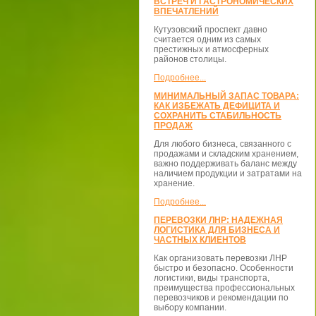
ВСТРЕЧ И ГАСТРОНОМИЧЕСКИХ
ВПЕЧАТЛЕНИЙ
Кутузовский проспект давно
считается одним из самых
престижных и атмосферных
районов столицы.
Подробнее...
МИНИМАЛЬНЫЙ ЗАПАС ТОВАРА:
КАК ИЗБЕЖАТЬ ДЕФИЦИТА И
СОХРАНИТЬ СТАБИЛЬНОСТЬ
ПРОДАЖ
Для любого бизнеса, связанного с
продажами и складским хранением,
важно поддерживать баланс между
наличием продукции и затратами на
хранение.
Подробнее...
ПЕРЕВОЗКИ ЛНР: НАДЕЖНАЯ
ЛОГИСТИКА ДЛЯ БИЗНЕСА И
ЧАСТНЫХ КЛИЕНТОВ
Как организовать перевозки ЛНР
быстро и безопасно. Особенности
логистики, виды транспорта,
преимущества профессиональных
перевозчиков и рекомендации по
выбору компании.