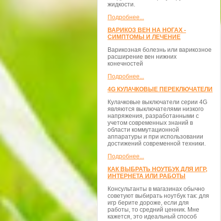
жидкости.
Подробнее...
ВАРИКОЗ ВЕН НА НОГАХ -
СИМПТОМЫ И ЛЕЧЕНИЕ
Варикозная болезнь или варикозное
расширение вен нижних
конечностей
Подробнее...
4G КУЛАЧКОВЫЕ ПЕРЕКЛЮЧАТЕЛИ
Кулачковые выключатели серии 4G
являются выключателями низкого
напряжения, разработанными с
учетом современных знаний в
области коммутационной
аппаратуры и при использовании
достижений современной техники.
Подробнее...
КАК ВЫБРАТЬ НОУТБУК ДЛЯ ИГР,
ИНТЕРНЕТА ИЛИ РАБОТЫ
Консультанты в магазинах обычно
советуют выбирать ноутбук так: для
игр берите дороже, если для
работы, то средний ценник. Мне
кажется, это идеальный способ