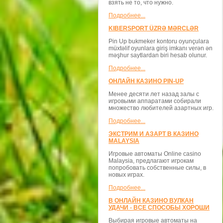
взять не то, что нужно.
Подробнее...
KIBERSPORT ÜZRƏ MƏRCLƏR
Pin Up bukmeker kontoru oyunçulara
müxtəlif oyunlara giriş imkanı verən ən
məşhur saytlardan biri hesab olunur.
Подробнее...
ОНЛАЙН КАЗИНО PIN-UP
Менее десяти лет назад залы с
игровыми аппаратами собирали
множество любителей азартных игр.
Подробнее...
ЭКСТРИМ И АЗАРТ В КАЗИНО
MALAYSIA
Игровые автоматы Online casino
Malaysia, предлагают игрокам
попробовать собственные силы, в
новых играх.
Подробнее...
В ОНЛАЙН КАЗИНО ВУЛКАН
УДАЧИ - ВСЕ СПОСОБЫ ХОРОШИ
Выбирая игровые автоматы на