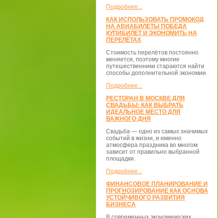
Подробнее...
КАК ИСПОЛЬЗОВАТЬ ПРОМОКОД
НА АВИАБИЛЕТЫ ПОБЕДА
КУПИБИЛЕТ И ЭКОНОМИТЬ НА
ПЕРЕЛЁТАХ
Стоимость перелётов постоянно
меняется, поэтому многие
путешественники стараются найти
способы дополнительной экономии.
Подробнее...
РЕСТОРАН В МОСКВЕ ДЛЯ
СВАДЬБЫ: КАК ВЫБРАТЬ
ИДЕАЛЬНОЕ МЕСТО ДЛЯ
ВАЖНОГО ДНЯ
Свадьба — одно из самых значимых
событий в жизни, и именно
атмосфера праздника во многом
зависит от правильно выбранной
площадки.
Подробнее...
ФИНАНСОВОЕ ПЛАНИРОВАНИЕ И
ПРОГНОЗИРОВАНИЕ КАК ОСНОВА
УСТОЙЧИВОГО РАЗВИТИЯ
БИЗНЕСА
В современных экономических