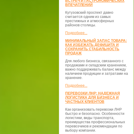
ВСТРЕЧ И ГАСТРОНОМИЧЕСКИХ
ВПЕЧАТЛЕНИЙ
Кутузовский проспект давно
считается одним из самых
престижных и атмосферных
районов столицы.
Подробнее...
МИНИМАЛЬНЫЙ ЗАПАС ТОВАРА:
КАК ИЗБЕЖАТЬ ДЕФИЦИТА И
СОХРАНИТЬ СТАБИЛЬНОСТЬ
ПРОДАЖ
Для любого бизнеса, связанного с
продажами и складским хранением,
важно поддерживать баланс между
наличием продукции и затратами на
хранение.
Подробнее...
ПЕРЕВОЗКИ ЛНР: НАДЕЖНАЯ
ЛОГИСТИКА ДЛЯ БИЗНЕСА И
ЧАСТНЫХ КЛИЕНТОВ
Как организовать перевозки ЛНР
быстро и безопасно. Особенности
логистики, виды транспорта,
преимущества профессиональных
перевозчиков и рекомендации по
выбору компании.