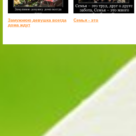
Замужнюю девушка всегда
Семья - это
дома ждут