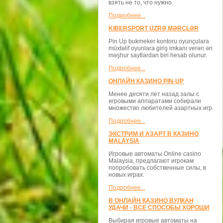
взять не то, что нужно.
Подробнее...
KIBERSPORT ÜZRƏ MƏRCLƏR
Pin Up bukmeker kontoru oyunçulara
müxtəlif oyunlara giriş imkanı verən ən
məşhur saytlardan biri hesab olunur.
Подробнее...
ОНЛАЙН КАЗИНО PIN-UP
Менее десяти лет назад залы с
игровыми аппаратами собирали
множество любителей азартных игр.
Подробнее...
ЭКСТРИМ И АЗАРТ В КАЗИНО
MALAYSIA
Игровые автоматы Online casino
Malaysia, предлагают игрокам
попробовать собственные силы, в
новых играх.
Подробнее...
В ОНЛАЙН КАЗИНО ВУЛКАН
УДАЧИ - ВСЕ СПОСОБЫ ХОРОШИ
Выбирая игровые автоматы на