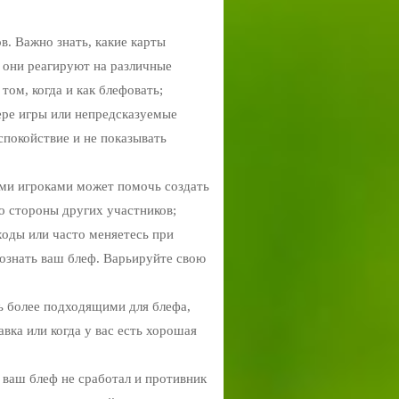
в. Важно знать, какие карты
 они реагируют на различные
том, когда и как блефовать;
ере игры или непредсказуемые
спокойствие и не показывать
ими игроками может помочь создать
о стороны других участников;
ходы или часто меняетесь при
ознать ваш блеф. Варьируйте свою
ь более подходящими для блефа,
вка или когда у вас есть хорошая
о ваш блеф не сработал и противник