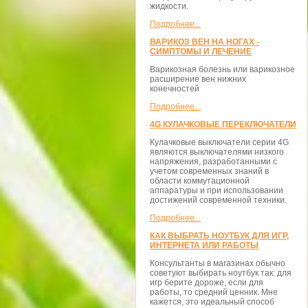
жидкости.
Подробнее...
ВАРИКОЗ ВЕН НА НОГАХ -
СИМПТОМЫ И ЛЕЧЕНИЕ
Варикозная болезнь или варикозное
расширение вен нижних
конечностей
Подробнее...
4G КУЛАЧКОВЫЕ ПЕРЕКЛЮЧАТЕЛИ
Кулачковые выключатели серии 4G
являются выключателями низкого
напряжения, разработанными с
учетом современных знаний в
области коммутационной
аппаратуры и при использовании
достижений современной техники.
Подробнее...
КАК ВЫБРАТЬ НОУТБУК ДЛЯ ИГР,
ИНТЕРНЕТА ИЛИ РАБОТЫ
Консультанты в магазинах обычно
советуют выбирать ноутбук так: для
игр берите дороже, если для
работы, то средний ценник. Мне
кажется, это идеальный способ