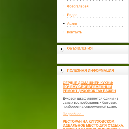
Фотогалерея
Видео
Архив
Контакты
ОБЪЯВЛЕНИЯ
ПОЛЕЗНАЯ ИНФОРМАЦИЯ
СЕРДЦЕ ДОМАШНЕЙ КУХНИ:
ПОЧЕМУ СВОЕВРЕМЕННЫЙ
РЕМОНТ ДУХОВОК ТАК ВАЖЕН
Духовой шкаф является одним из
самых востребованных бытовых
приборов на современной кухне.
Подробнее...
РЕСТОРАН НА КУТУЗОВСКОМ:
ИДЕАЛЬНОЕ МЕСТО ДЛЯ ОТДЫХА,