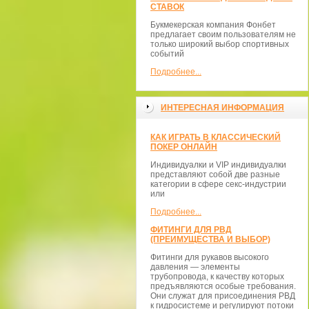
СТАВОК
Букмекерская компания Фонбет
предлагает своим пользователям не
только широкий выбор спортивных
событий
Подробнее...
ИНТЕРЕСНАЯ ИНФОРМАЦИЯ
КАК ИГРАТЬ В КЛАССИЧЕСКИЙ
ПОКЕР ОНЛАЙН
Индивидуалки и VIP индивидуалки
представляют собой две разные
категории в сфере секс-индустрии
или
Подробнее...
ФИТИНГИ ДЛЯ РВД
(ПРЕИМУЩЕСТВА И ВЫБОР)
Фитинги для рукавов высокого
давления — элементы
трубопровода, к качеству которых
предъявляются особые требования.
Они служат для присоединения РВД
к гидросистеме и регулируют потоки