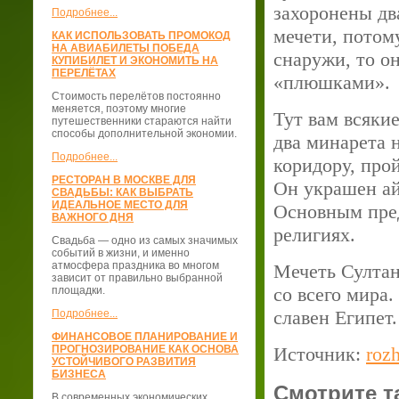
захоронены дв
Подробнее...
мечети, потому
КАК ИСПОЛЬЗОВАТЬ ПРОМОКОД
НА АВИАБИЛЕТЫ ПОБЕДА
снаружи, то о
КУПИБИЛЕТ И ЭКОНОМИТЬ НА
ПЕРЕЛЁТАХ
«плюшками».
Стоимость перелётов постоянно
меняется, поэтому многие
Тут вам всяки
путешественники стараются найти
способы дополнительной экономии.
два минарета 
Подробнее...
коридору, про
РЕСТОРАН В МОСКВЕ ДЛЯ
Он украшен ай
СВАДЬБЫ: КАК ВЫБРАТЬ
ИДЕАЛЬНОЕ МЕСТО ДЛЯ
Основным пред
ВАЖНОГО ДНЯ
религиях.
Свадьба — одно из самых значимых
событий в жизни, и именно
атмосфера праздника во многом
Мечеть Султан
зависит от правильно выбранной
со всего мира
площадки.
славен Египет.
Подробнее...
ФИНАНСОВОЕ ПЛАНИРОВАНИЕ И
ПРОГНОЗИРОВАНИЕ КАК ОСНОВА
Источник:
rozh
УСТОЙЧИВОГО РАЗВИТИЯ
БИЗНЕСА
Смотрите т
В современных экономических