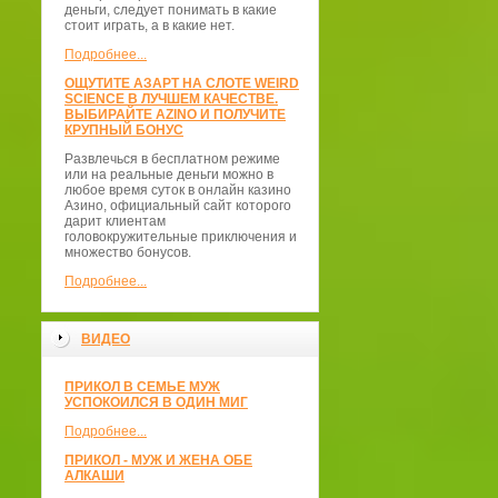
деньги, следует понимать в какие
стоит играть, а в какие нет.
Подробнее...
ОЩУТИТЕ АЗАРТ НА СЛОТЕ WEIRD
SCIENCE В ЛУЧШЕМ КАЧЕСТВЕ.
ВЫБИРАЙТЕ AZINO И ПОЛУЧИТЕ
КРУПНЫЙ БОНУС
Развлечься в бесплатном режиме
или на реальные деньги можно в
любое время суток в онлайн казино
Азино, официальный сайт которого
дарит клиентам
головокружительные приключения и
множество бонусов.
Подробнее...
ВИДЕО
ПРИКОЛ В СЕМЬЕ МУЖ
УСПОКОИЛСЯ В ОДИН МИГ
Подробнее...
ПРИКОЛ - МУЖ И ЖЕНА ОБЕ
АЛКАШИ