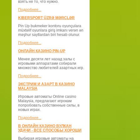
взять не то, что нужно.
Подробнее...
KIBERSPORT ÜZRƏ MƏRCLƏR
Pin Up bukmeker kontoru oyunçulara
müxtəlif oyunlara giriş imkanı verən ən
məşhur saytlardan biri hesab olunur.
Подробнее...
ОНЛАЙН КАЗИНО PIN-UP
Менее десяти лет назад залы с
игровыми аппаратами собирали
множество любителей азартных игр.
Подробнее...
ЭКСТРИМ И АЗАРТ В КАЗИНО
MALAYSIA
Игровые автоматы Online casino
Malaysia, предлагают игрокам
попробовать собственные силы, в
новых играх.
Подробнее...
В ОНЛАЙН КАЗИНО ВУЛКАН
УДАЧИ - ВСЕ СПОСОБЫ ХОРОШИ
Выбирая игровые автоматы на