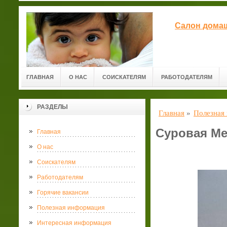
Салон домаш
ГЛАВНАЯ
О НАС
СОИСКАТЕЛЯМ
РАБОТОДАТЕЛЯМ
РАЗДЕЛЫ
Главная
»
Полезная
Суровая Ме
Главная
О нас
Соискателям
Работодателям
Горячие вакансии
Полезная информация
Интересная информация