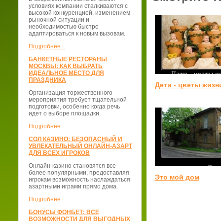
условиях компании сталкиваются с
высокой конкуренцией, изменением
рыночной ситуации и
необходимостью быстро
адаптироваться к новым вызовам.
Подробнее...
БАНКЕТНЫЕ РЕСТОРАНЫ
МОСКВЫ: КАК ВЫБРАТЬ
ИДЕАЛЬНОЕ МЕСТО ДЛЯ
ПРАЗДНИКА
Дети - цветы жизн
Организация торжественного
мероприятия требует тщательной
подготовки, особенно когда речь
идет о выборе площадки.
Подробнее...
СОЛ КАЗИНО: БЕЗОПАСНЫЙ И
УВЛЕКАТЕЛЬНЫЙ ОНЛАЙН-АЗАРТ
ДЛЯ ВСЕХ ИГРОКОВ
Онлайн-казино становятся все
более популярными, предоставляя
Это мой дом
игрокам возможность наслаждаться
азартными играми прямо дома.
Подробнее...
БОНУСЫ ФОНБЕТ: ВСЕ
ВОЗМОЖНОСТИ ДЛЯ ВЫГОДНЫХ