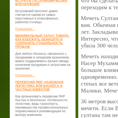
что бы сделат
ВСТРЕЧ И ГАСТРОНОМИЧЕСКИХ
ВПЕЧАТЛЕНИЙ
переходим к т
Кутузовский проспект давно
считается одним из самых
Мечеть Султан
престижных и атмосферных
районов столицы.
вам. Обычная 
Подробнее...
лет. Закладыва
МИНИМАЛЬНЫЙ ЗАПАС ТОВАРА:
Интересно, чт
КАК ИЗБЕЖАТЬ ДЕФИЦИТА И
СОХРАНИТЬ СТАБИЛЬНОСТЬ
убила 300 чело
ПРОДАЖ
Для любого бизнеса, связанного с
Мечеть находи
продажами и складским хранением,
важно поддерживать баланс между
Насер Мухамма
наличием продукции и затратами на
хранение.
большое влиян
Подробнее...
одновременно.
ПЕРЕВОЗКИ ЛНР: НАДЕЖНАЯ
стенах все ве
ЛОГИСТИКА ДЛЯ БИЗНЕСА И
Малики. Мечет
ЧАСТНЫХ КЛИЕНТОВ
Как организовать перевозки ЛНР
36 метров выс
быстро и безопасно. Особенности
логистики, виды транспорта,
мечети. Если 
преимущества профессиональных
перевозчиков и рекомендации по
султана там не
выбору компании.