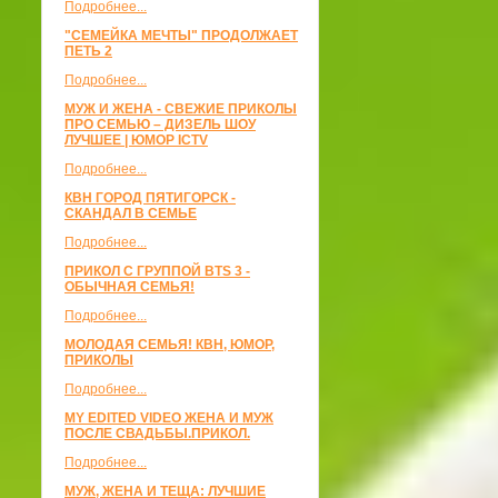
Подробнее...
"СЕМЕЙКА МЕЧТЫ" ПРОДОЛЖАЕТ
ПЕТЬ 2
Подробнее...
МУЖ И ЖЕНА - СВЕЖИЕ ПРИКОЛЫ
ПРО СЕМЬЮ – ДИЗЕЛЬ ШОУ
ЛУЧШЕЕ | ЮМОР ICTV
Подробнее...
КВН ГОРОД ПЯТИГОРСК -
СКАНДАЛ В СЕМЬЕ
Подробнее...
ПРИКОЛ С ГРУППОЙ BTS 3 -
ОБЫЧНАЯ СЕМЬЯ!
Подробнее...
МОЛОДАЯ СЕМЬЯ! КВН, ЮМОР,
ПРИКОЛЫ
Подробнее...
MY EDITED VIDEO ЖЕНА И МУЖ
ПОСЛЕ СВАДЬБЫ.ПРИКОЛ.
Подробнее...
МУЖ, ЖЕНА И ТЕЩА: ЛУЧШИЕ