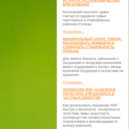
ВСТРЕЧ И ГАСТРОНОМИЧЕСКИХ
ВПЕЧАТЛЕНИЙ
Кутузовский проспект давно
считается одним из самых
престижных и атмосферных
районов столицы.
Подробнее...
МИНИМАЛЬНЫЙ ЗАПАС ТОВАРА:
КАК ИЗБЕЖАТЬ ДЕФИЦИТА И
СОХРАНИТЬ СТАБИЛЬНОСТЬ
ПРОДАЖ
Для любого бизнеса, связанного с
продажами и складским хранением,
важно поддерживать баланс между
наличием продукции и затратами на
хранение.
Подробнее...
ПЕРЕВОЗКИ ЛНР: НАДЕЖНАЯ
ЛОГИСТИКА ДЛЯ БИЗНЕСА И
ЧАСТНЫХ КЛИЕНТОВ
Как организовать перевозки ЛНР
быстро и безопасно. Особенности
логистики, виды транспорта,
преимущества профессиональных
перевозчиков и рекомендации по
выбору компании.