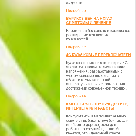
жидкости.
Подробнее...
ВАРИКОЗ ВЕН НА НОГАХ -
СИМПТОМЫ И ЛЕЧЕНИЕ
Варикозная болезнь или варикозное
расширение вен нижних
конечностей
Подробнее...
4G КУЛАЧКОВЫЕ ПЕРЕКЛЮЧАТЕЛИ
Кулачковые выключатели серии 4G
являются выключателями низкого
напряжения, разработанными с
учетом современных знаний в
области коммутационной
аппаратуры и при использовании
достижений современной техники.
Подробнее...
КАК ВЫБРАТЬ НОУТБУК ДЛЯ ИГР,
ИНТЕРНЕТА ИЛИ РАБОТЫ
Консультанты в магазинах обычно
советуют выбирать ноутбук так: для
игр берите дороже, если для
работы, то средний ценник. Мне
кажется, это идеальный способ