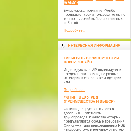
СТАВОК
Букмекерская компания Фонбет
предлагает своим пользователям не
только широкий выбор спортивных
событий
Подробнее...
ИНТЕРЕСНАЯ ИНФОРМАЦИЯ
КАК ИГРАТЬ В КЛАССИЧЕСКИЙ
ПОКЕР ОНЛАЙН
Индивидуалки и VIP индивидуалки
представляют собой две разные
категории в сфере секс-индустрии
или
Подробнее...
ФИТИНГИ ДЛЯ РВД
(ПРЕИМУЩЕСТВА И ВЫБОР)
Фитинги для рукавов высокого
давления — элементы
трубопровода, к качеству которых
предъявляются особые требования.
Они служат для присоединения РВД
к гидросистеме и регулируют потоки