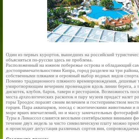
Один из первых курортов, вышедших на российский туристическ
объясняться по-русски здесь не проблема.
Расположенный на южном побережье острова и обладающий с
достопримечательностями Кипра, город разделен на три района,
собственными пляжами и огромный выбор водных видов спорта
Помимо традиционного пляжного времяпровождения, дешевые т
умиротворяющим вечерним променадом вдоль линии берега, а 
дискотек, клубов, баров, таверн и ресторанов. Возможность пос
места археологических раскопок и пару музеев придаст налет р
горы Троодос поразят своим величием и гостеприимством мест
горцев. Пара аквапарков, зоосад с экзотическими животными и 
море ярких впечатлений, но и массу замечательных фотографий
Туры в Лимассол славятся веселыми сентябрьскими винными фес
течение двух недель за чисто символическую плату можно приоб
и происходит дегустация различных сортов вин, сопровождаема