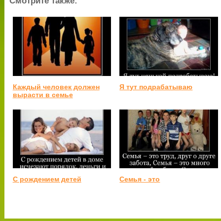
Смотрите также:
Каждый человек должен
Я тут подрабатываю
вырасти в семье
С рождением детей
Семья - это