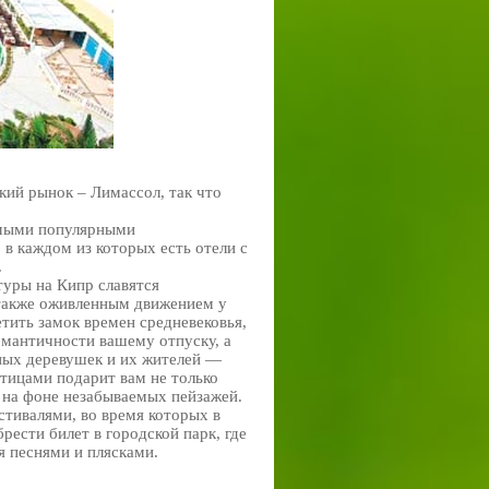
ий рынок – Лимассол, так что
амыми популярными
 в каждом из которых есть отели с
.
уры на Кипр славятся
также оживленным движением у
етить замок времен средневековья,
омантичности вашему отпуску, а
ных деревушек и их жителей —
птицами подарит вам не только
 на фоне незабываемых пейзажей.
тивалями, во время которых в
рести билет в городской парк, где
я песнями и плясками.