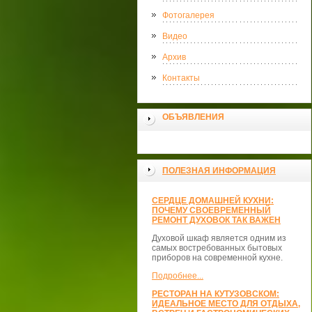
Фотогалерея
Видео
Архив
Контакты
ОБЪЯВЛЕНИЯ
ПОЛЕЗНАЯ ИНФОРМАЦИЯ
СЕРДЦЕ ДОМАШНЕЙ КУХНИ:
ПОЧЕМУ СВОЕВРЕМЕННЫЙ
РЕМОНТ ДУХОВОК ТАК ВАЖЕН
Духовой шкаф является одним из
самых востребованных бытовых
приборов на современной кухне.
Подробнее...
РЕСТОРАН НА КУТУЗОВСКОМ:
ИДЕАЛЬНОЕ МЕСТО ДЛЯ ОТДЫХА,