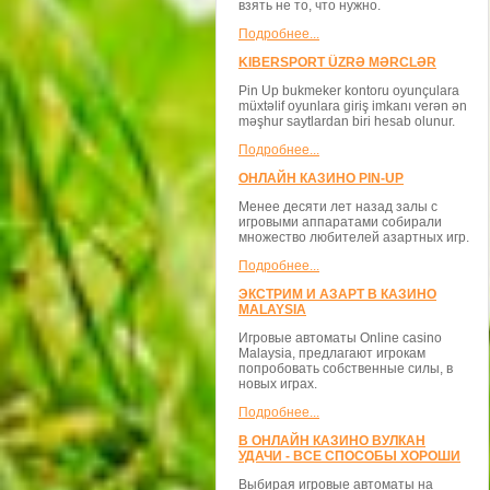
взять не то, что нужно.
Подробнее...
KIBERSPORT ÜZRƏ MƏRCLƏR
Pin Up bukmeker kontoru oyunçulara
müxtəlif oyunlara giriş imkanı verən ən
məşhur saytlardan biri hesab olunur.
Подробнее...
ОНЛАЙН КАЗИНО PIN-UP
Менее десяти лет назад залы с
игровыми аппаратами собирали
множество любителей азартных игр.
Подробнее...
ЭКСТРИМ И АЗАРТ В КАЗИНО
MALAYSIA
Игровые автоматы Online casino
Malaysia, предлагают игрокам
попробовать собственные силы, в
новых играх.
Подробнее...
В ОНЛАЙН КАЗИНО ВУЛКАН
УДАЧИ - ВСЕ СПОСОБЫ ХОРОШИ
Выбирая игровые автоматы на