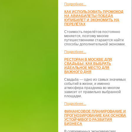
Подробнее...
КАК ИСПОЛЬЗОВАТЬ ПРОМОКОД
НА АВИАБИЛЕТЫ ПОБЕДА
КУПИБИЛЕТ И ЭКОНОМИТЬ НА
ПЕРЕЛЁТАХ
Стоимость перелётов постоянно
меняется, поэтому многие
путешественники стараются найти
способы дополнительной экономии.
Подробнее...
РЕСТОРАН В МОСКВЕ ДЛЯ
СВАДЬБЫ: КАК ВЫБРАТЬ
ИДЕАЛЬНОЕ МЕСТО ДЛЯ
ВАЖНОГО ДНЯ
Свадьба — одно из самых значимых
событий в жизни, и именно
атмосфера праздника во многом
зависит от правильно выбранной
площадки.
Подробнее...
ФИНАНСОВОЕ ПЛАНИРОВАНИЕ И
ПРОГНОЗИРОВАНИЕ КАК ОСНОВА
УСТОЙЧИВОГО РАЗВИТИЯ
БИЗНЕСА
В современных экономических