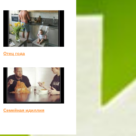
Отец года
Семейная идиллия