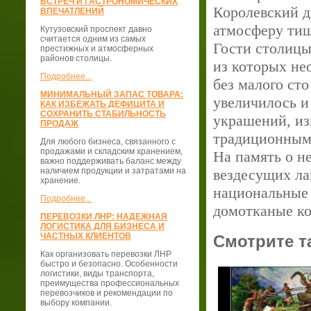
ВСТРЕЧ И ГАСТРОНОМИЧЕСКИХ
Королевский д
ВПЕЧАТЛЕНИЙ
атмосферу тиш
Кутузовский проспект давно
считается одним из самых
Гости столицы
престижных и атмосферных
районов столицы.
из которых не
Подробнее...
без малого сто
МИНИМАЛЬНЫЙ ЗАПАС ТОВАРА:
увеличилось и
КАК ИЗБЕЖАТЬ ДЕФИЦИТА И
СОХРАНИТЬ СТАБИЛЬНОСТЬ
украшений, из
ПРОДАЖ
традиционными
Для любого бизнеса, связанного с
продажами и складским хранением,
На память о не
важно поддерживать баланс между
наличием продукции и затратами на
вездесущих ла
хранение.
национальные 
Подробнее...
домотканые ко
ПЕРЕВОЗКИ ЛНР: НАДЕЖНАЯ
ЛОГИСТИКА ДЛЯ БИЗНЕСА И
ЧАСТНЫХ КЛИЕНТОВ
Смотрите т
Как организовать перевозки ЛНР
быстро и безопасно. Особенности
логистики, виды транспорта,
преимущества профессиональных
перевозчиков и рекомендации по
выбору компании.