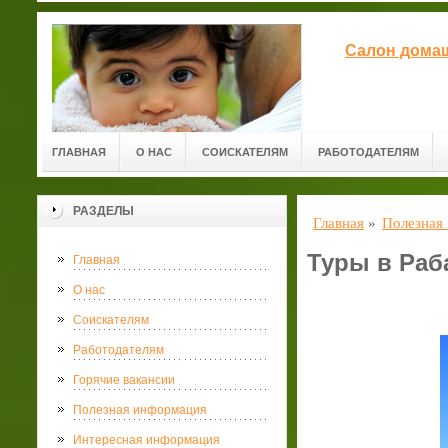
Салон домаш
ГЛАВНАЯ
О НАС
СОИСКАТЕЛЯМ
РАБОТОДАТЕЛЯМ
РАЗДЕЛЫ
Главная
»
Полезная
Туры в Раб
Главная
О нас
Соискателям
Работодателям
Горячие вакансии
Полезная информация
Интересная информация