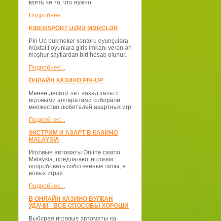
взять не то, что нужно.
Подробнее...
KIBERSPORT ÜZRƏ MƏRCLƏR
Pin Up bukmeker kontoru oyunçulara
müxtəlif oyunlara giriş imkanı verən ən
məşhur saytlardan biri hesab olunur.
Подробнее...
ОНЛАЙН КАЗИНО PIN-UP
Менее десяти лет назад залы с
игровыми аппаратами собирали
множество любителей азартных игр.
Подробнее...
ЭКСТРИМ И АЗАРТ В КАЗИНО
MALAYSIA
Игровые автоматы Online casino
Malaysia, предлагают игрокам
попробовать собственные силы, в
новых играх.
Подробнее...
В ОНЛАЙН КАЗИНО ВУЛКАН
УДАЧИ - ВСЕ СПОСОБЫ ХОРОШИ
Выбирая игровые автоматы на