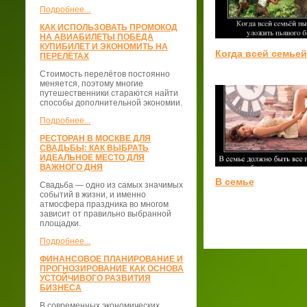
Подробнее...
КАК ИСПОЛЬЗОВАТЬ ПРОМОКОД
НА АВИАБИЛЕТЫ ПОБЕДА
КУПИБИЛЕТ И ЭКОНОМИТЬ НА
Когда всей семьей
ПЕРЕЛЁТАХ
Стоимость перелётов постоянно
меняется, поэтому многие
путешественники стараются найти
способы дополнительной экономии.
Подробнее...
РЕСТОРАН В МОСКВЕ ДЛЯ
СВАДЬБЫ: КАК ВЫБРАТЬ
ИДЕАЛЬНОЕ МЕСТО ДЛЯ
ВАЖНОГО ДНЯ
В семье
Свадьба — одно из самых значимых
событий в жизни, и именно
атмосфера праздника во многом
зависит от правильно выбранной
площадки.
Подробнее...
ФИНАНСОВОЕ ПЛАНИРОВАНИЕ И
ПРОГНОЗИРОВАНИЕ КАК ОСНОВА
УСТОЙЧИВОГО РАЗВИТИЯ
БИЗНЕСА
В современных экономических