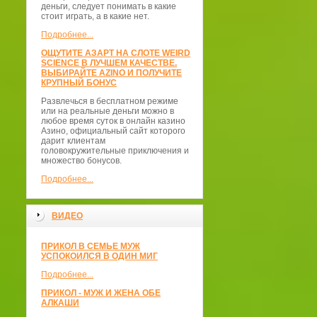
деньги, следует понимать в какие
стоит играть, а в какие нет.
Подробнее...
ОЩУТИТЕ АЗАРТ НА СЛОТЕ WEIRD
SCIENCE В ЛУЧШЕМ КАЧЕСТВЕ.
ВЫБИРАЙТЕ AZINO И ПОЛУЧИТЕ
КРУПНЫЙ БОНУС
Развлечься в бесплатном режиме
или на реальные деньги можно в
любое время суток в онлайн казино
Азино, официальный сайт которого
дарит клиентам
головокружительные приключения и
множество бонусов.
Подробнее...
ВИДЕО
ПРИКОЛ В СЕМЬЕ МУЖ
УСПОКОИЛСЯ В ОДИН МИГ
Подробнее...
ПРИКОЛ - МУЖ И ЖЕНА ОБЕ
АЛКАШИ