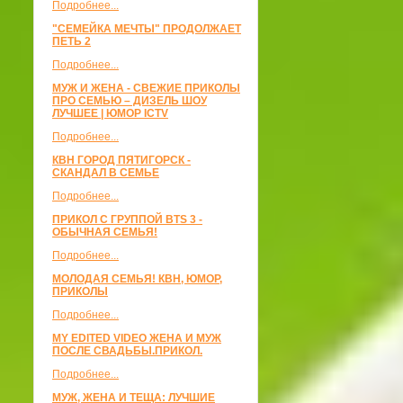
Подробнее...
"СЕМЕЙКА МЕЧТЫ" ПРОДОЛЖАЕТ
ПЕТЬ 2
Подробнее...
МУЖ И ЖЕНА - СВЕЖИЕ ПРИКОЛЫ
ПРО СЕМЬЮ – ДИЗЕЛЬ ШОУ
ЛУЧШЕЕ | ЮМОР ICTV
Подробнее...
КВН ГОРОД ПЯТИГОРСК -
СКАНДАЛ В СЕМЬЕ
Подробнее...
ПРИКОЛ С ГРУППОЙ BTS 3 -
ОБЫЧНАЯ СЕМЬЯ!
Подробнее...
МОЛОДАЯ СЕМЬЯ! КВН, ЮМОР,
ПРИКОЛЫ
Подробнее...
MY EDITED VIDEO ЖЕНА И МУЖ
ПОСЛЕ СВАДЬБЫ.ПРИКОЛ.
Подробнее...
МУЖ, ЖЕНА И ТЕЩА: ЛУЧШИЕ