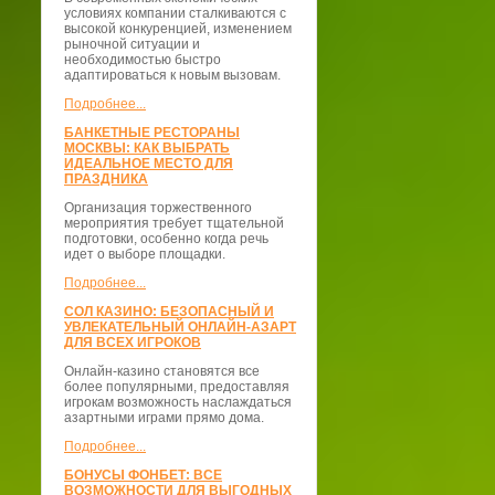
условиях компании сталкиваются с
высокой конкуренцией, изменением
рыночной ситуации и
необходимостью быстро
адаптироваться к новым вызовам.
Подробнее...
БАНКЕТНЫЕ РЕСТОРАНЫ
МОСКВЫ: КАК ВЫБРАТЬ
ИДЕАЛЬНОЕ МЕСТО ДЛЯ
ПРАЗДНИКА
Организация торжественного
мероприятия требует тщательной
подготовки, особенно когда речь
идет о выборе площадки.
Подробнее...
СОЛ КАЗИНО: БЕЗОПАСНЫЙ И
УВЛЕКАТЕЛЬНЫЙ ОНЛАЙН-АЗАРТ
ДЛЯ ВСЕХ ИГРОКОВ
Онлайн-казино становятся все
более популярными, предоставляя
игрокам возможность наслаждаться
азартными играми прямо дома.
Подробнее...
БОНУСЫ ФОНБЕТ: ВСЕ
ВОЗМОЖНОСТИ ДЛЯ ВЫГОДНЫХ