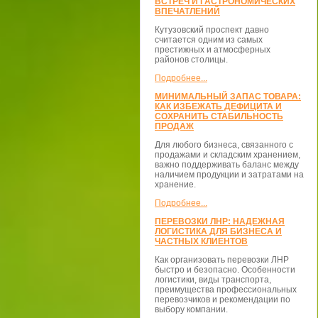
ВСТРЕЧ И ГАСТРОНОМИЧЕСКИХ
ВПЕЧАТЛЕНИЙ
Кутузовский проспект давно
считается одним из самых
престижных и атмосферных
районов столицы.
Подробнее...
МИНИМАЛЬНЫЙ ЗАПАС ТОВАРА:
КАК ИЗБЕЖАТЬ ДЕФИЦИТА И
СОХРАНИТЬ СТАБИЛЬНОСТЬ
ПРОДАЖ
Для любого бизнеса, связанного с
продажами и складским хранением,
важно поддерживать баланс между
наличием продукции и затратами на
хранение.
Подробнее...
ПЕРЕВОЗКИ ЛНР: НАДЕЖНАЯ
ЛОГИСТИКА ДЛЯ БИЗНЕСА И
ЧАСТНЫХ КЛИЕНТОВ
Как организовать перевозки ЛНР
быстро и безопасно. Особенности
логистики, виды транспорта,
преимущества профессиональных
перевозчиков и рекомендации по
выбору компании.