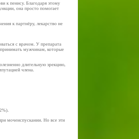
ви к пенису. Благодаря этому
ункции, она просто помогает
чения к партнёру, лекарство не
оваться с врачом. У препарата
я принимать мужчинам, которые
болезненно длительную эрекцию,
мпутацией члена.
2%).
при мочеиспускании. Но все эти