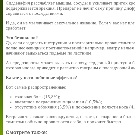
Силденафил расслабляет мышцы, сосуды и усиливает приток кро
поддерживается эрекция. Препарат не лечит саму причину дисф
справиться с последствиями.
И да, он не увеличивает сексуальное желание. Если у вас нет вле
сработает.
Это безопасно?
Да, если следовать инструкции и предварительно проконсультир
полно неочевидных противопоказаний: например, виагру нельз
начинают задыхаться подъёме по лестнице.
А передозировка может вызвать слепоту, сердечный приступ и 
которая иногда приводит к развитию гангрены с последующей а
Какие у него побочные эффекты?
Вот самые распространённые:
головная боль (15,8%);
внезапное покраснение лица и шеи (10,5%);
отсутствие обоняния (5,5%) и покраснение полости носа (4,
Встречаются также головокружения, изжога, несварение и боль 
симптомы обычно проявляются слабо, а проходят быстро.
Смотрите также: