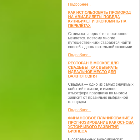
Подробнее...
КАК ИСПОЛЬЗОВАТЬ ПРОМОКОД
НА АВИАБИЛЕТЫ ПОБЕДА
КУПИБИЛЕТ И ЭКОНОМИТЬ НА
ПЕРЕЛЁТАХ
Стоимость перелётов постоянно
меняется, поэтому многие
путешественники стараются найти
способы дополнительной экономии.
Подробнее...
РЕСТОРАН В МОСКВЕ ДЛЯ
СВАДЬБЫ: КАК ВЫБРАТЬ
ИДЕАЛЬНОЕ МЕСТО ДЛЯ
ВАЖНОГО ДНЯ
Свадьба — одно из самых значимых
событий в жизни, и именно
атмосфера праздника во многом
зависит от правильно выбранной
площадки.
Подробнее...
ФИНАНСОВОЕ ПЛАНИРОВАНИЕ И
ПРОГНОЗИРОВАНИЕ КАК ОСНОВА
УСТОЙЧИВОГО РАЗВИТИЯ
БИЗНЕСА
В современных экономических